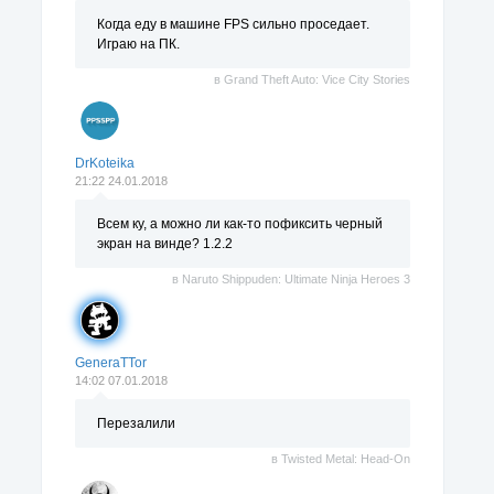
Когда еду в машине FPS сильно проседает.
Играю на ПК.
в
Grand Theft Auto: Vice City Stories
DrKoteika
21:22 24.01.2018
Всем ку, а можно ли как-то пофиксить черный
экран на винде? 1.2.2
в
Naruto Shippuden: Ultimate Ninja Heroes 3
GeneraTTor
14:02 07.01.2018
Перезалили
в
Twisted Metal: Head-On