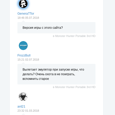
GeneraTTor
18:46 05.07.2018
Версия игры с этого сайта?
в
Monster Hunter Portable 3rd HD
FrozzBull
15:21 02.07.2018
Вылетает эмулятор при запуске игры, что
делать? Очень охота в не поиграть,
вспомнить старое
в
Monster Hunter Portable 3rd HD
ant21
23:32 01.03.2018