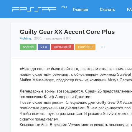
ru
PPSSPP
Главная
Скачать
F
Guilty Gear XX Accent Core Plus
Fighting
,
2008,
просмотров 8 048
Android
v1.0
Английский
Балл 6/10
«Никогда еще не было файтинга, в котором столько внимани
новым сюжетным режимом, с обновленным режимом Survival и 
Майкл Манзанарес, продюсер игры из компании Aksys Games
Легендарные воины возвращаются. Среди 25 представленных
поклонникам Клиф Андерсн и Джастис.
Новый сюжетный режим. Специально для Guilty Gear XX Acce
полностью озвученными диалогами. В нем раскрывается прошл
Чтобы выжить, нужно развиваться. В режиме Survival можно 
схватки победителем.
Командные бои. В режиме Versus можно создать команду из т