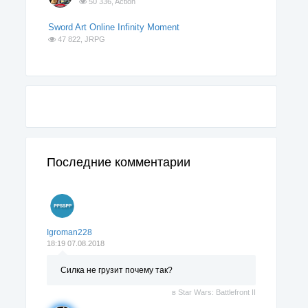
50 336,
Action
Sword Art Online Infinity Moment
47 822,
JRPG
Последние комментарии
Igroman228
18:19 07.08.2018
Силка не грузит почему так?
в
Star Wars: Battlefront II