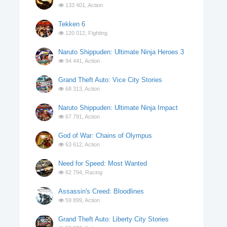
133 401,
Action
Tekken 6
120 012,
Fighting
Naruto Shippuden: Ultimate Ninja Heroes 3
94 441,
Action
Grand Theft Auto: Vice City Stories
68 313,
Action
Naruto Shippuden: Ultimate Ninja Impact
67 791,
Action
God of War: Chains of Olympus
63 612,
Action
Need for Speed: Most Wanted
62 794,
Racing
Assassin's Creed: Bloodlines
59 899,
Action
Grand Theft Auto: Liberty City Stories