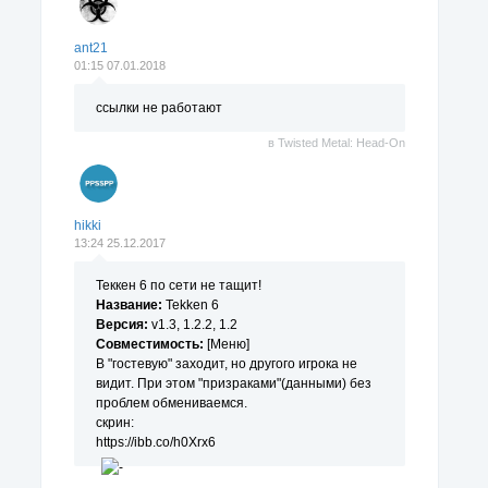
ant21
01:15 07.01.2018
ссылки не работают
в
Twisted Metal: Head-On
hikki
13:24 25.12.2017
Теккен 6 по сети не тащит!
Название:
Tekken 6
Версия:
v1.3, 1.2.2, 1.2
Совместимость:
[Меню]
В "гостевую" заходит, но другого игрока не
видит. При этом "призраками"(данными) без
проблем обмениваемся.
скрин:
https://ibb.co/h0Xrx6