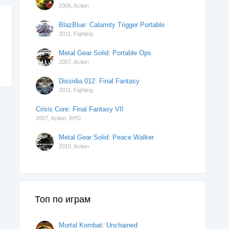
2006,
Action
BlazBlue: Calamity Trigger Portable
2011,
Fighting
Metal Gear Solid: Portable Ops
2007,
Action
Dissidia 012: Final Fantasy
2011,
Fighting
Crisis Core: Final Fantasy VII
2007,
Action
,
RPG
Metal Gear Solid: Peace Walker
2010,
Action
Топ по играм
Mortal Kombat: Unchained