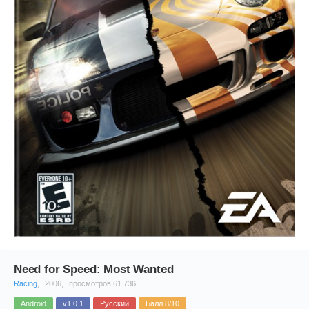
Need for Speed: Most Wanted
Racing
,
2006,
просмотров 61 736
Android
v1.0.1
Русский
Балл 8/10