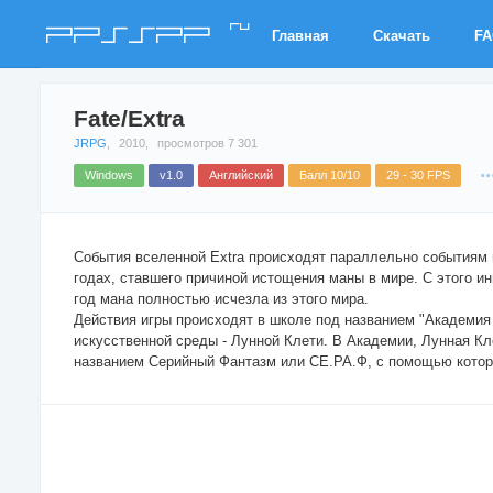
ru
PPSSPP
Главная
Скачать
F
Fate/Extra
JRPG
,
2010,
просмотров 7 301
Windows
v1.0
Английский
Балл 10/10
29 - 30 FPS
События вселенной Extra происходят параллельно событиям вс
годах, ставшего причиной истощения маны в мире. С этого ин
год мана полностью исчезла из этого мира.
Действия игры происходят в школе под названием "Академ
искусственной среды - Лунной Клети. В Академии, Лунная Кл
названием Серийный Фантазм или СЕ.РА.Ф, с помощью котор