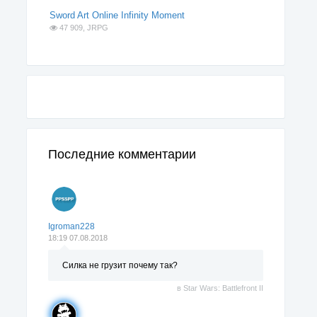
Sword Art Online Infinity Moment
47 909,
JRPG
Последние комментарии
Igroman228
18:19 07.08.2018
Силка не грузит почему так?
в
Star Wars: Battlefront II