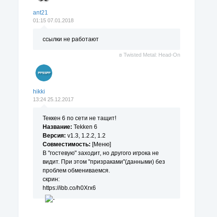
ant21
01:15 07.01.2018
ссылки не работают
в
Twisted Metal: Head-On
hikki
13:24 25.12.2017
Теккен 6 по сети не тащит!
Название:
Tekken 6
Версия:
v1.3, 1.2.2, 1.2
Совместимость:
[Меню]
В "гостевую" заходит, но другого игрока не
видит. При этом "призраками"(данными) без
проблем обмениваемся.
скрин:
https://ibb.co/h0Xrx6