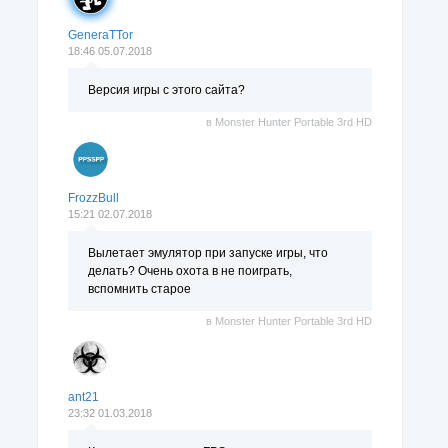
GeneraTTor
18:46 05.07.2018
Версия игры с этого сайта?
в
Monster Hunter Portable 3rd HD
FrozzBull
15:21 02.07.2018
Вылетает эмулятор при запуске игры, что
делать? Очень охота в не поиграть,
вспомнить старое
в
Monster Hunter Portable 3rd HD
ant21
23:32 01.03.2018