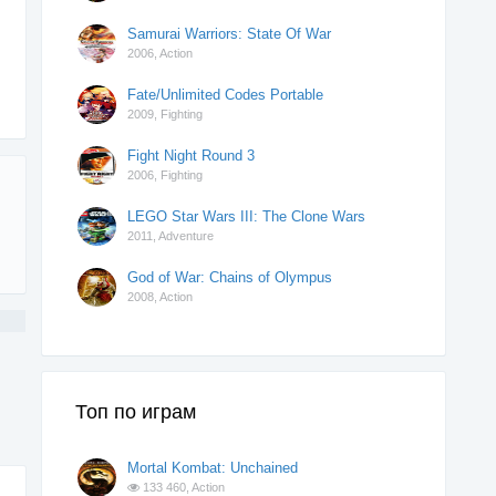
Samurai Warriors: State Of War
2006,
Action
Fate/Unlimited Codes Portable
2009,
Fighting
Fight Night Round 3
2006,
Fighting
LEGO Star Wars III: The Clone Wars
2011,
Adventure
God of War: Chains of Olympus
2008,
Action
Топ по играм
Mortal Kombat: Unchained
133 460,
Action