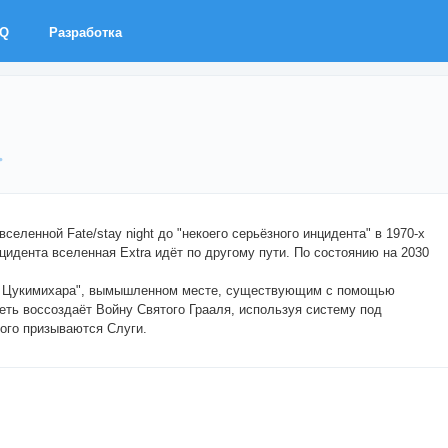
AQ
Разработка
еленной Fate/stay night до "некоего серьёзного инцидента" в 1970-х
цидента вселенная Extra идёт по другому пути. По состоянию на 2030
ия Цукимихара", вымышленном месте, существующим с помощью
еть воссоздаёт Войну Святого Грааля, используя систему под
ого призываются Слуги.