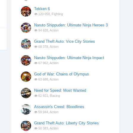
Tekken 6
120 058,
Fighting
Naruto Shippuden: Ultimate Ninja Heroes 3
94 628,
Action
Grand Theft Auto: Vice City Stories
68 378,
Action
Naruto Shippuden: Ultimate Ninja Impact
67 962,
Action
God of War: Chains of Olympus
63 688,
Action
Need for Speed: Most Wanted
62 921,
Racing
Assassin's Creed: Bloodlines
59 944,
Action
Grand Theft Auto: Liberty City Stories
50 383,
Action