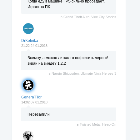
Когда еду в машине FPS сильно проседает.
Играю на ПК.
в
Grand Theft Auto: Vice City Stories
DrKoteika
21:22 24.01.2018
Всем ку, а можно ли как-то пофиксить черный
экран на винде? 1.2.2
в
Naruto Shippuden: Ultimate Ninja Heroes 3
GeneraTTor
14:02 07.01.2018
Перезалили
в
Twisted Metal: Head-On