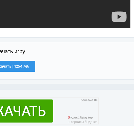
ачать игру
качать | 1254 Мб