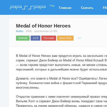
ru
PPSSPP
Главная
Скачать
F
Medal of Honor Heroes
Action
,
2006,
просмотров 14 503
Android
v1.0
Русский
Балл 6/10
В Medal of Honor Heroes вам придется играть за нескольких 
серии, сержант Джон Бейкер из Medal of Honor Allied Assault 
— всем героям предстоит выполнить новые, не менее сложны
персонажей, которых в дальнейшем можно будет использоват
Думаете, что знаете о Medal of Honor все? Ошибаетесь! Лег
публику. Безжалостная война с фашистской Германией продол
многочисленны.
Открытое сражение с ними повлечет неминуемый провал опер
Вильям Холт и сержант Джон Бейкер вновь покидают свои час
Прорвитесь за линию вражеской обороны, ударьте в самое се