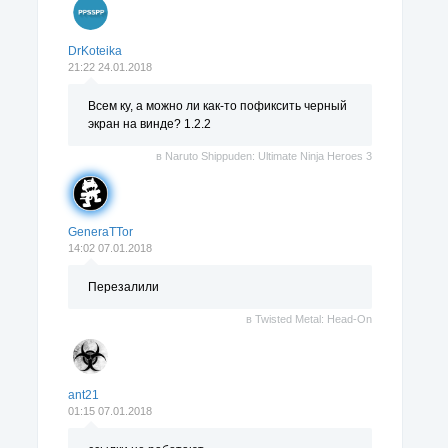
DrKoteika
21:22 24.01.2018
Всем ку, а можно ли как-то пофиксить черный
экран на винде? 1.2.2
в
Naruto Shippuden: Ultimate Ninja Heroes 3
GeneraTTor
14:02 07.01.2018
Перезалили
в
Twisted Metal: Head-On
ant21
01:15 07.01.2018