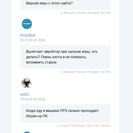
Версия игры с этого сайта?
в
Monster Hunter Portable 3rd HD
FrozzBull
15:21 02.07.2018
Вылетает эмулятор при запуске игры, что
делать? Очень охота в не поиграть,
вспомнить старое
в
Monster Hunter Portable 3rd HD
ant21
23:32 01.03.2018
Когда еду в машине FPS сильно проседает.
Играю на ПК.
в
Grand Theft Auto: Vice City Stories