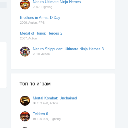
Naruto Ultimate Ninja Heroes
2007,
Fighting
Brothers in Arms: D-Day
2006,
Action
,
FPS
Medal of Honor: Heroes 2
2007,
Action
Naruto Shippuden: Ultimate Ninja Heroes 3
2010,
Action
Топ по играм
Mortal Kombat: Unchained
133 428,
Action
Tekken 6
120 029,
Fighting