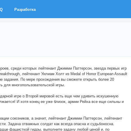
AQ
Разработка
героев, среди которых лейтенант Джимми Паттерсон, звезда первых игр
Breakthrough, лейтенант Уилиам Холт из Medal of Honor European Assault
е задания. По мере прохождения вы сможете открыть более 20
ь для многопользовательской игры.
ендарной игре о Второй мировой есть еще чем удивить искушенную
жается! И хотя конец ее уже близок, армии Рейха все еще сильны и
ации союзников, а значит, лейтенант Джимми Паттерсон, лейтенант
ти. Задача отважных солдат как всегда опасна и судьбоносна.
рдце фашисткой гидры, выполните задачу любой ценой и, по