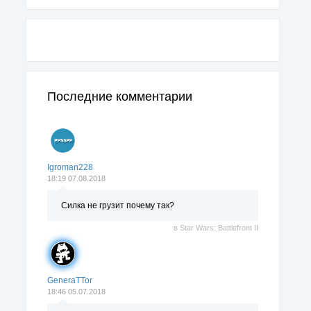
Последние комментарии
Igroman228
18:19 07.08.2018
Силка не грузит почему так?
в
Star Wars: Battlefront II
GeneraTTor
18:46 05.07.2018