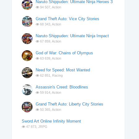
Naruto Shippuden: Ultimate Ninja Heroes 3
94 507,
Action
Grand Theft Auto: Vice City Stories
68 343,
Action
Naruto Shippuden: Ultimate Ninja Impact
67 859,
Action
God of War: Chains of Olympus
63 639,
Action
Need for Speed: Most Wanted
62 851,
Racing
Assassin's Creed: Bloodlines
59 914,
Action
Grand Theft Auto: Liberty City Stories
50 365,
Action
Sword Art Online Infinity Moment
47 873,
JRPG