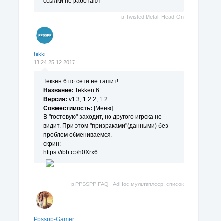
ссылки не работают
в
Twisted Metal: Head-On
hikki
13:24 25.12.2017
Теккен 6 по сети не тащит!
Название:
Tekken 6
Версия:
v1.3, 1.2.2, 1.2
Совместимость:
[Меню]
В "гостевую" заходит, но другого игрока не
видит. При этом "призраками"(данными) без
проблем обмениваемся.
скрин:
https://ibb.co/h0Xrx6
в
PPSSPP FAQ - AdHoc мультиплеер: список
поддерживаемых игр.
Ppsspp-Gamer