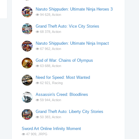
Naruto Shippuden: Ultimate Ninja Heroes 3
94 628,
Action
Grand Theft Auto: Vice City Stories
68 378,
Action
Naruto Shippuden: Ultimate Ninja Impact
67 962,
Action
God of War: Chains of Olympus
63 688,
Action
Need for Speed: Most Wanted
62 921,
Racing
Assassin's Creed: Bloodlines
59 944,
Action
Grand Theft Auto: Liberty City Stories
50 383,
Action
Sword Art Online Infinity Moment
47 909,
JRPG