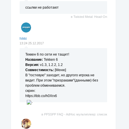
ссылки не работают
в
Twisted Metal: Head-On
hikki
13:24 25.12.2017
Теккен 6 по сети не тащит!
Название:
Tekken 6
Версия:
v1.3, 1.2.2, 1.2
Совместимость:
[Меню]
В "гостевую" заходит, но другого игрока не
видит. При этом "призраками"(данными) без
проблем обмениваемся.
скрин:
https://ibb.co/h0Xrx6
в
PPSSPP FAQ - AdHoc мультиплеер: список
поддерживаемых игр.