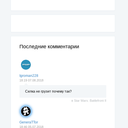
Последние комментарии
Igroman228
18:19 07.08.2018
Силка не грузит почему так?
в
Star Wars: Battlefront II
GeneraTTor
18:46 05.07.2018