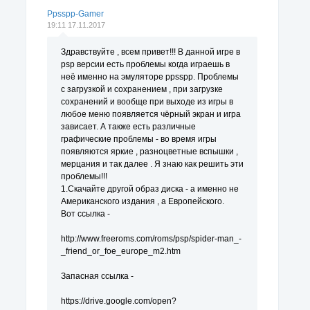
Ppsspp-Gamer
19:11 17.11.2017
Здравствуйте , всем привет!!! В данной игре в
psp версии есть проблемы когда играешь в
неё именно на эмуляторе ppsspp. Проблемы
с загрузкой и сохранением , при загрузке
сохранений и вообще при выходе из игры в
любое меню появляется чёрный экран и игра
зависает. А также есть различные
графические проблемы - во время игры
появляются яркие , разноцветные вспышки ,
мерцания и так далее . Я знаю как решить эти
проблемы!!!
1.Скачайте другой образ диска - а именно не
Американского издания , а Европейского.
Вот ссылка -
http://www.freeroms.com/roms/psp/spider-man_-
_friend_or_foe_europe_m2.htm
Запасная ссылка -
https://drive.google.com/open?