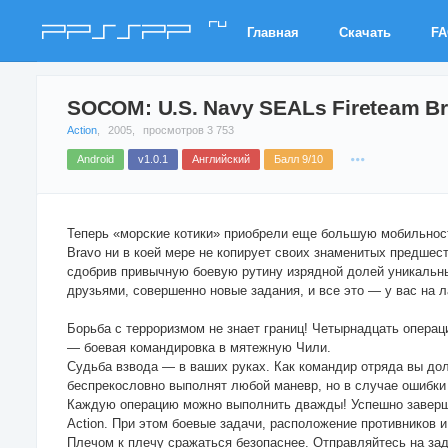
ru
PPSSPP
Главная
Скачать
F
SOCOM: U.S. Navy SEALs Fireteam B
Action
,
2005,
просмотров 3 753
Android
v1.0.1
Английский
Балл 9/10
Теперь «морские котики» приобрели еще большую мобильнос
Bravo ни в коей мере не копирует своих знаменитых предшес
сдобрив привычную боевую рутину изрядной долей уникальны
друзьями, совершенно новые задания, и все это — у вас на л
Борьба с терроризмом не знает границ! Четырнадцать операц
— боевая командировка в мятежную Чили.
Судьба взвода — в ваших руках. Как командир отряда вы до
беспрекословно выполнят любой маневр, но в случае ошибки 
Каждую операцию можно выполнить дважды! Успешно завершив
Action. При этом боевые задачи, расположение противников и
Плечом к плечу сражаться безопаснее. Отправляйтесь на за