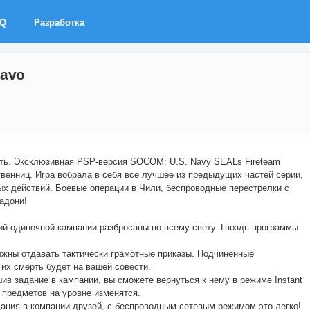
AQ
Разработка
ravo
ть. Эксклюзивная PSP-версия SOCOM: U.S. Navy SEALs Fireteam
твенниц. Игра вобрала в себя все лучшее из предыдущих частей серии,
х действий. Боевые операции в Чили, беспроводные перестрелки с
адони!
ий одиночной кампании разбросаны по всему свету. Гвоздь программы
лжны отдавать тактически грамотные приказы. Подчиненные
их смерть будет на вашей совести.
 задание в кампании, вы сможете вернуться к нему в режиме Instant
 предметов на уровне изменятся.
дания в компании друзей, с беспроводным сетевым режимом это легко!