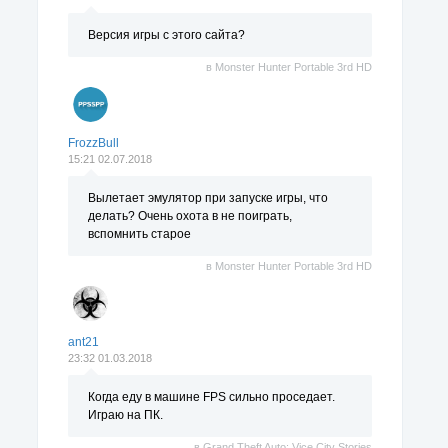
Версия игры с этого сайта?
в
Monster Hunter Portable 3rd HD
FrozzBull
15:21 02.07.2018
Вылетает эмулятор при запуске игры, что
делать? Очень охота в не поиграть,
вспомнить старое
в
Monster Hunter Portable 3rd HD
ant21
23:32 01.03.2018
Когда еду в машине FPS сильно проседает.
Играю на ПК.
в
Grand Theft Auto: Vice City Stories