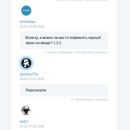
DrKoteika
21:22 24.01.2018
Всем ку, а можно ли как-то пофиксить черный
экран на винде? 1.2.2
в
Naruto Shippuden: Ultimate Ninja Heroes 3
GeneraTTor
14:02 07.01.2018
Перезалили
в
Twisted Metal: Head-On
ant21
01:15 07.01.2018