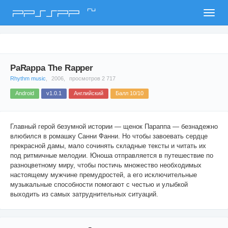
ru
PPSSPP
PaRappa The Rapper
Rhythm music
,
2006,
просмотров 2 717
Android
v1.0.1
Английский
Балл 10/10
Главный герой безумной истории — щенок Параппа — безнадежно
влюбился в ромашку Санни Фанни. Но чтобы завоевать сердце
прекрасной дамы, мало сочинять складные тексты и читать их
под ритмичные мелодии. Юноша отправляется в путешествие по
разноцветному миру, чтобы постичь множество необходимых
настоящему мужчине премудростей, а его исключительные
музыкальные способности помогают с честью и улыбкой
выходить из самых затруднительных ситуаций.