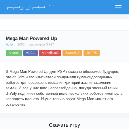
ru
PPSSPP
Mega Man Powered Up
Action
,
2006,
просмотров 3 997
Android
v1.0.1
Английский
Балл 8/10
46 FPS
В Mega Man Powered Up для PSP показано обозримое будущее,
где dr.Light и его изыскатели придумали гуманоидоподобных
роботов для совершенствования критерий жизни населения
земли. И всё у них шло непревзойденно, покуда злобный гений
dr.Wily подчинил собственной воле нескольких роботов имея цель
завладеть планету. И уже только робот Mega Man может его
остановить.
Скачать игру