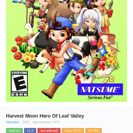
Harvest Moon Hero Of Leaf Valley
Simulator
,
2010,
просмотров 3 873
Android
v1.3
Английский
Балл 10/10
30 FPS