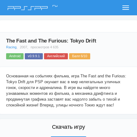
ru
PPSSPP
The Fast and The Furious: Tokyo Drift
Racing
,
2007,
просмотров 4 635
Android
v0.9.9.1
Английский
Балл 6/10
Основанная на событиях фильма, игра The Fast and the Furious:
Tokyo Drift для PSP окунает вас в мир нелегальных уличных
гонок, скорости и адреналина. В игре вы найдете много
узнаваемых моментов из фильма, а механика дрифтинга и
продвинутая графика заставят вас надолго забыть о тихой и
спокойной жизни! Вперед, улицы ночного Токио ждут вас!
Скачать игру