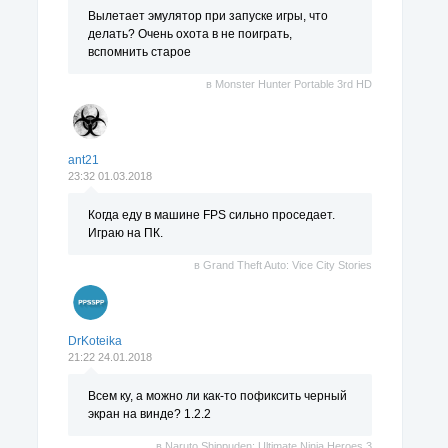
Вылетает эмулятор при запуске игры, что
делать? Очень охота в не поиграть,
вспомнить старое
в
Monster Hunter Portable 3rd HD
ant21
23:32 01.03.2018
Когда еду в машине FPS сильно проседает.
Играю на ПК.
в
Grand Theft Auto: Vice City Stories
DrKoteika
21:22 24.01.2018
Всем ку, а можно ли как-то пофиксить черный
экран на винде? 1.2.2
в
Naruto Shippuden: Ultimate Ninja Heroes 3