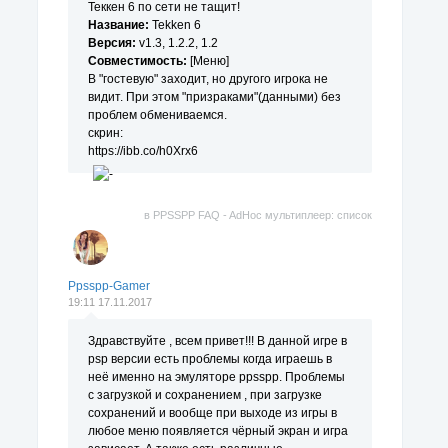
Теккен 6 по сети не тащит!
Название:
Tekken 6
Версия:
v1.3, 1.2.2, 1.2
Совместимость:
[Меню]
В "гостевую" заходит, но другого игрока не
видит. При этом "призраками"(данными) без
проблем обмениваемся.
скрин:
https://ibb.co/h0Xrx6
в
PPSSPP FAQ - AdHoc мультиплеер: список
поддерживаемых игр.
Ppsspp-Gamer
19:11 17.11.2017
Здравствуйте , всем привет!!! В данной игре в
psp версии есть проблемы когда играешь в
неё именно на эмуляторе ppsspp. Проблемы
с загрузкой и сохранением , при загрузке
сохранений и вообще при выходе из игры в
любое меню появляется чёрный экран и игра