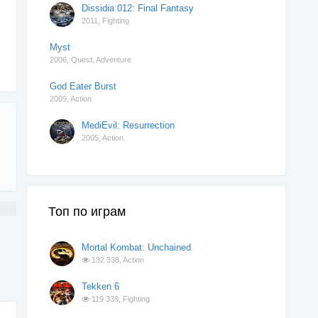
Dissidia 012: Final Fantasy
2011,
Fighting
Myst
2006,
Quest
,
Adventure
God Eater Burst
2009,
Action
MediEvil: Resurrection
2005,
Action
Топ по играм
Mortal Kombat: Unchained
132 338,
Action
Tekken 6
119 339,
Fighting