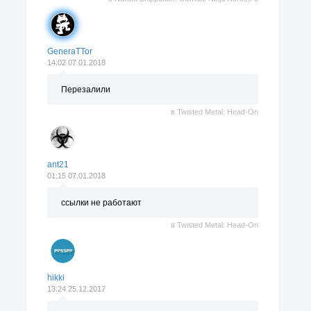
GeneraTTor
14:02 07.01.2018
Перезалили
в
Twisted Metal: Head-On
ant21
01:15 07.01.2018
ссылки не работают
в
Twisted Metal: Head-On
hikki
13:24 25.12.2017