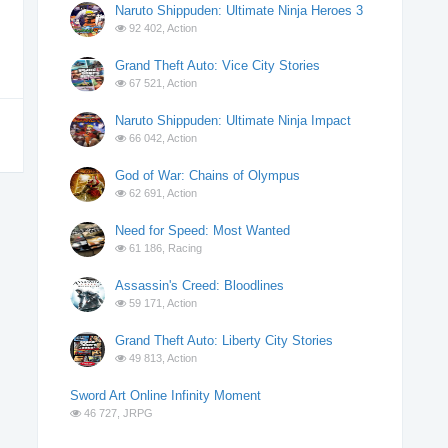
Naruto Shippuden: Ultimate Ninja Heroes 3
92 402,
Action
Grand Theft Auto: Vice City Stories
67 521,
Action
Naruto Shippuden: Ultimate Ninja Impact
66 042,
Action
God of War: Chains of Olympus
62 691,
Action
Need for Speed: Most Wanted
61 186,
Racing
Assassin's Creed: Bloodlines
59 171,
Action
Grand Theft Auto: Liberty City Stories
49 813,
Action
Sword Art Online Infinity Moment
46 727,
JRPG