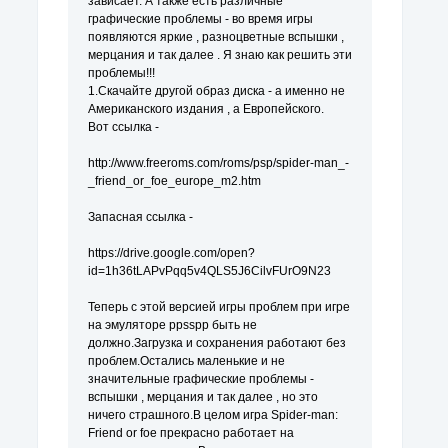
зависает. А также есть различные
графические проблемы - во время игры
появляются яркие , разноцветные вспышки ,
мерцания и так далее . Я знаю как решить эти
проблемы!!!
1.Скачайте другой образ диска - а именно не
Американского издания , а Европейского.
Вот ссылка -
http://www.freeroms.com/roms/psp/spider-man_-
_friend_or_foe_europe_m2.htm
Запасная ссылка -
https://drive.google.com/open?
id=1h36tLAPvPqq5v4QLS5J6CilvFUrO9N23
Теперь с этой версией игры проблем при игре
на эмуляторе ppsspp быть не
должно.Загрузка и сохранения работают без
проблем.Остались маленькие и не
значительные графические проблемы -
вспышки , мерцания и так далее , но это
ничего страшного.В целом игра Spider-man:
Friend or foe прекрасно работает на