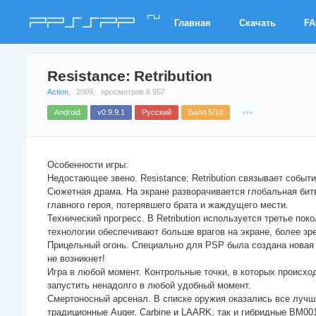
ru
PPSSPP
Главная
Скачать
F
Resistance: Retribution
Action
,
2009,
просмотров 6 957
Android
v0.9.9.1
Русский
Балл 5/10
Особенности игры:
Недостающее звено. Resistance: Retribution связывает события
Сюжетная драма. На экране разворачивается глобальная битва
главного героя, потерявшего брата и жаждущего мести.
Технический прогресс. В Retribution используется третье по
технологии обеспечивают больше врагов на экране, более з
Прицельный огонь. Специально для PSP была создана новая 
не возникнет!
Игра в любой момент. Контрольные точки, в которых происхо
запустить ненадолго в любой удобный момент.
Смертоносный арсенал. В списке оружия оказались все лучшие
традиционные Auger, Carbine и LAARK, так и гибридные BM001