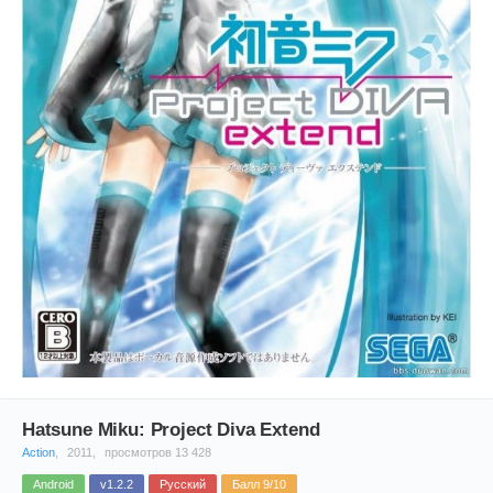
Hatsune Miku: Project Diva Extend
Action
,
2011,
просмотров 13 428
Android
v1.2.2
Русский
Балл 9/10