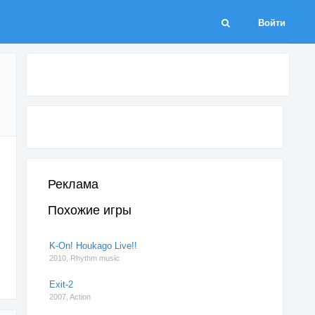
Войти
Реклама
Похожие игры
K-On! Houkago Live!!
2010,
Rhythm music
Exit-2
2007,
Action