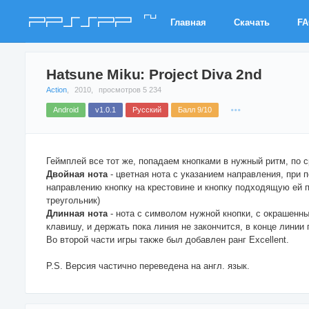
ru
PPSSPP
Главная
Скачать
F
Hatsune Miku: Project Diva 2nd
Action
,
2010,
просмотров 5 234
Android
v1.0.1
Русский
Балл 9/10
Геймплей все тот же, попадаем кнопками в нужный ритм, по 
Двойная нота
- цветная нота с указанием направления, при
направлению кнопку на крестовине и кнопку подходящую ей п
треугольник)
Длинная нота
- нота с символом нужной кнопки, с окрашенн
клавишу, и держать пока линия не закончится, в конце линии 
Во второй части игры также был добавлен ранг Excellent.
P.S. Версия частично переведена на англ. язык.