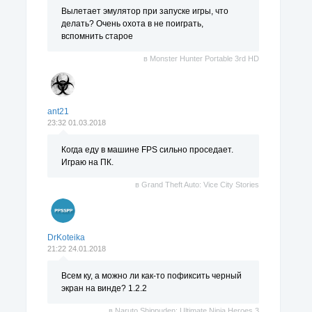
Вылетает эмулятор при запуске игры, что
делать? Очень охота в не поиграть,
вспомнить старое
в
Monster Hunter Portable 3rd HD
ant21
23:32 01.03.2018
Когда еду в машине FPS сильно проседает.
Играю на ПК.
в
Grand Theft Auto: Vice City Stories
DrKoteika
21:22 24.01.2018
Всем ку, а можно ли как-то пофиксить черный
экран на винде? 1.2.2
в
Naruto Shippuden: Ultimate Ninja Heroes 3