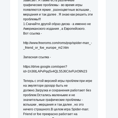
зависает. А также есть различные
графические проблемы - во время игры
появляются яркие , разноцветные вспышки ,
мерцания и так далее . Я знаю как решить эти
проблемы!!!
1.Скачайте другой образ диска - а именно не
Американского издания , а Европейского.
Вот ссылка -
http://www.freeroms.com/roms/psp/spider-man_-
_friend_or_foe_europe_m2.htm
Запасная ссылка -
https://drive.google.com/open?
id=1h36tLAPvPqq5v4QLS5J6CilvFUrO9N23
Теперь с этой версией игры проблем при игре
на эмуляторе ppsspp быть не
должно.Загрузка и сохранения работают без
проблем.Остались маленькие и не
значительные графические проблемы -
вспышки , мерцания и так далее , но это
ничего страшного.В целом игра Spider-man:
Friend or foe прекрасно работает на