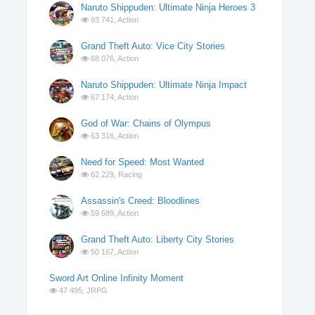
Naruto Shippuden: Ultimate Ninja Heroes 3
93 741,
Action
Grand Theft Auto: Vice City Stories
68 076,
Action
Naruto Shippuden: Ultimate Ninja Impact
67 174,
Action
God of War: Chains of Olympus
63 316,
Action
Need for Speed: Most Wanted
62 229,
Racing
Assassin's Creed: Bloodlines
59 689,
Action
Grand Theft Auto: Liberty City Stories
50 167,
Action
Sword Art Online Infinity Moment
47 495,
JRPG