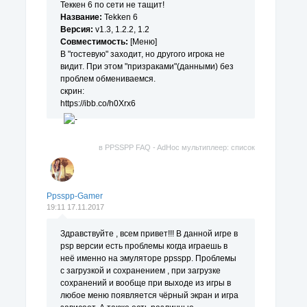
Теккен 6 по сети не тащит!
Название:
Tekken 6
Версия:
v1.3, 1.2.2, 1.2
Совместимость:
[Меню]
В "гостевую" заходит, но другого игрока не
видит. При этом "призраками"(данными) без
проблем обмениваемся.
скрин:
https://ibb.co/h0Xrx6
в
PPSSPP FAQ - AdHoc мультиплеер: список
поддерживаемых игр.
Ppsspp-Gamer
19:11 17.11.2017
Здравствуйте , всем привет!!! В данной игре в
psp версии есть проблемы когда играешь в
неё именно на эмуляторе ppsspp. Проблемы
с загрузкой и сохранением , при загрузке
сохранений и вообще при выходе из игры в
любое меню появляется чёрный экран и игра