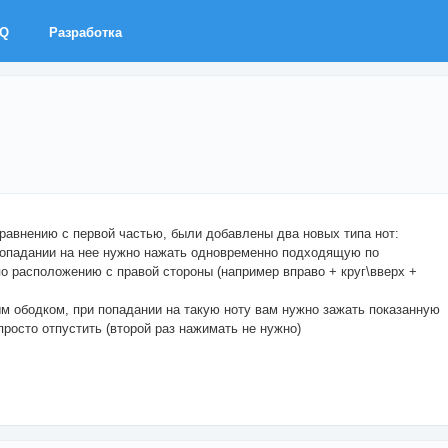
AQ
Разработка
сравнению с первой частью, были добавлены два новых типа нот:
 попадании на нее нужно нажать одновременно подходящую по
о расположению с правой стороны (например вправо + круг\вверх +
ым ободком, при попадании на такую ноту вам нужно зажать показанную
просто отпустить (второй раз нажимать не нужно)