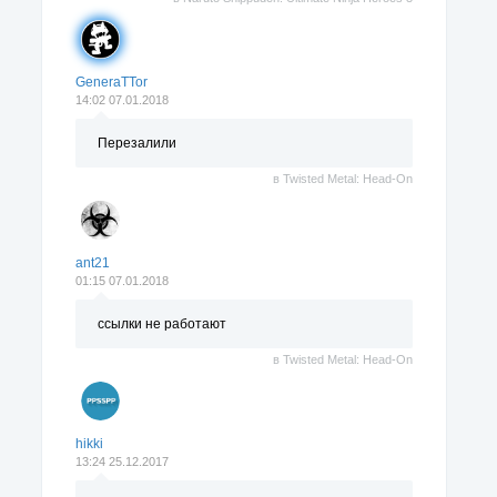
GeneraTTor
14:02 07.01.2018
Перезалили
в
Twisted Metal: Head-On
ant21
01:15 07.01.2018
ссылки не работают
в
Twisted Metal: Head-On
hikki
13:24 25.12.2017