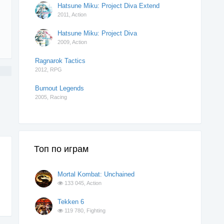
Hatsune Miku: Project Diva Extend
2011,
Action
Hatsune Miku: Project Diva
2009,
Action
Ragnarok Tactics
2012,
RPG
Burnout Legends
2005,
Racing
Топ по играм
Mortal Kombat: Unchained
133 045,
Action
Tekken 6
119 780,
Fighting