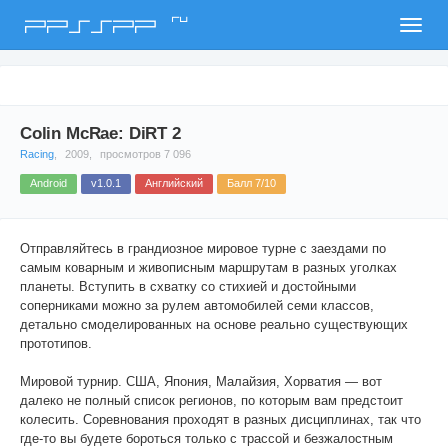
ru
PPSSPP
Colin McRae: DiRT 2
Racing
,
2009,
просмотров 7 096
Android
v1.0.1
Английский
Балл 7/10
Отправляйтесь в грандиозное мировое турне с заездами по
самым коварным и живописным маршрутам в разных уголках
планеты. Вступить в схватку со стихией и достойными
соперниками можно за рулем автомобилей семи классов,
детально смоделированных на основе реально существующих
прототипов.
Мировой турнир. США, Япония, Малайзия, Хорватия — вот
далеко не полный список регионов, по которым вам предстоит
колесить. Соревнования проходят в разных дисциплинах, так что
где-то вы будете бороться только с трассой и безжалостным