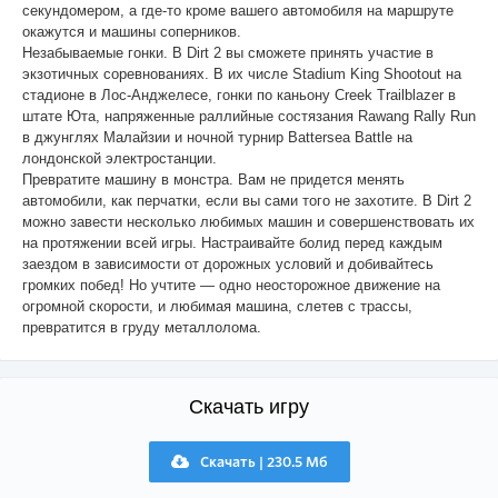
секундомером, а где-то кроме вашего автомобиля на маршруте
окажутся и машины соперников.
Незабываемые гонки. В Dirt 2 вы сможете принять участие в
экзотичных соревнованиях. В их числе Stadium King Shootout на
стадионе в Лос-Анджелесе, гонки по каньону Creek Trailblazer в
штате Юта, напряженные раллийные состязания Rawang Rally Run
в джунглях Малайзии и ночной турнир Battersea Battle на
лондонской электростанции.
Превратите машину в монстра. Вам не придется менять
автомобили, как перчатки, если вы сами того не захотите. В Dirt 2
можно завести несколько любимых машин и совершенствовать их
на протяжении всей игры. Настраивайте болид перед каждым
заездом в зависимости от дорожных условий и добивайтесь
громких побед! Но учтите — одно неосторожное движение на
огромной скорости, и любимая машина, слетев с трассы,
превратится в груду металлолома.
Скачать игру
Скачать | 230.5 Мб