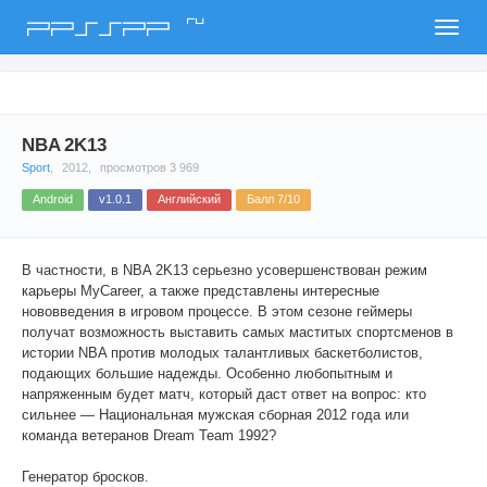
ru
PPSSPP
NBA 2K13
Sport
,
2012,
просмотров 3 969
Android
v1.0.1
Английский
Балл 7/10
В частности, в NBA 2K13 серьезно усовершенствован режим
карьеры MyCareer, а также представлены интересные
нововведения в игровом процессе. В этом сезоне геймеры
получат возможность выставить самых маститых спортсменов в
истории NBA против молодых талантливых баскетболистов,
подающих большие надежды. Особенно любопытным и
напряженным будет матч, который даст ответ на вопрос: кто
сильнее — Национальная мужская сборная 2012 года или
команда ветеранов Dream Team 1992?
Генератор бросков.