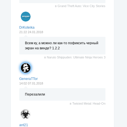
в
Grand Theft Auto: Vice City Stories
DrKoteika
21:22 24.01.2018
Всем ку, а можно ли как-то пофиксить черный
экран на винде? 1.2.2
в
Naruto Shippuden: Ultimate Ninja Heroes 3
GeneraTTor
14:02 07.01.2018
Перезалили
в
Twisted Metal: Head-On
ant21