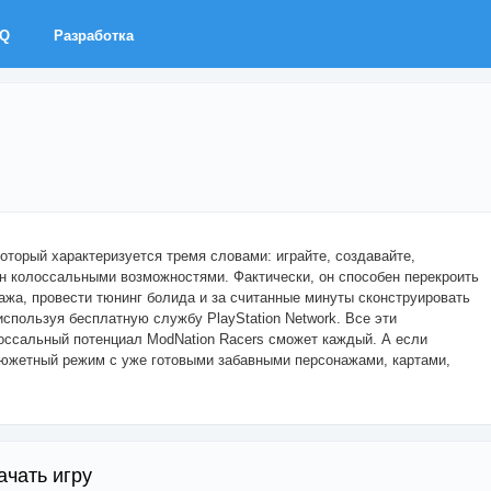
AQ
Разработка
оторый характеризуется тремя словами: играйте, создавайте,
ен колоссальными возможностями. Фактически, он способен перекроить
ажа, провести тюнинг болида и за считанные минуты сконструировать
спользуя бесплатную службу PlayStation Network. Все эти
лоссальный потенциал ModNation Racers сможет каждый. А если
 сюжетный режим с уже готовыми забавными персонажами, картами,
ачать игру