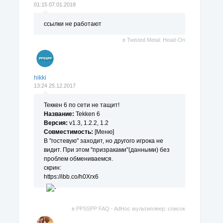
01:15 07.01.2018
ссылки не работают
в
Twisted Metal: Head-On
hikki
13:24 25.12.2017
Теккен 6 по сети не тащит!
Название:
Tekken 6
Версия:
v1.3, 1.2.2, 1.2
Совместимость:
[Меню]
В "гостевую" заходит, но другого игрока не
видит. При этом "призраками"(данными) без
проблем обмениваемся.
скрин:
https://ibb.co/h0Xrx6
в
PPSSPP FAQ - AdHoc мультиплеер: список
поддерживаемых игр.