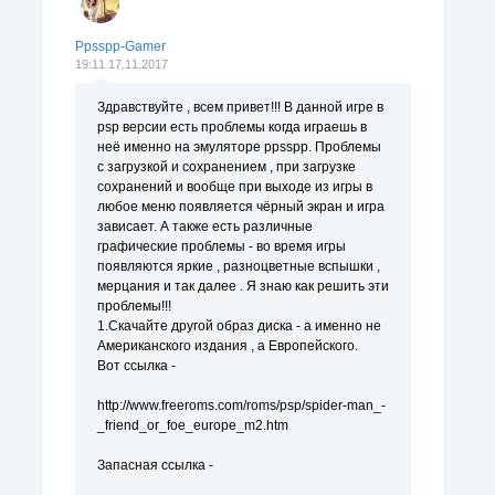
Ppsspp-Gamer
19:11 17.11.2017
Здравствуйте , всем привет!!! В данной игре в
psp версии есть проблемы когда играешь в
неё именно на эмуляторе ppsspp. Проблемы
с загрузкой и сохранением , при загрузке
сохранений и вообще при выходе из игры в
любое меню появляется чёрный экран и игра
зависает. А также есть различные
графические проблемы - во время игры
появляются яркие , разноцветные вспышки ,
мерцания и так далее . Я знаю как решить эти
проблемы!!!
1.Скачайте другой образ диска - а именно не
Американского издания , а Европейского.
Вот ссылка -
http://www.freeroms.com/roms/psp/spider-man_-
_friend_or_foe_europe_m2.htm
Запасная ссылка -