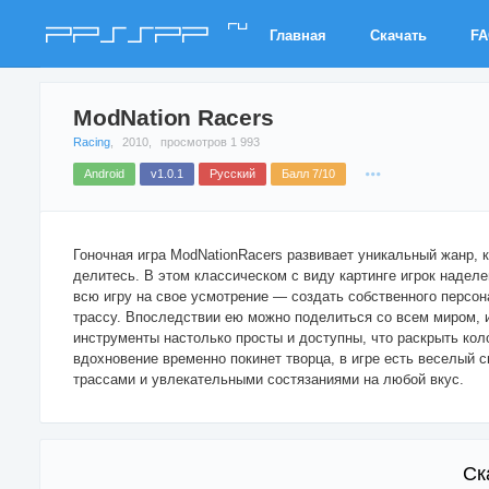
ru
PPSSPP
Главная
Скачать
F
ModNation Racers
Racing
,
2010,
просмотров 1 993
Android
v1.0.1
Русский
Балл 7/10
Гоночная игра ModNationRacers развивает уникальный жанр, к
делитесь. В этом классическом с виду картинге игрок надел
всю игру на свое усмотрение — создать собственного персон
трассу. Впоследствии ею можно поделиться со всем миром, и
инструменты настолько просты и доступны, что раскрыть ко
вдохновение временно покинет творца, в игре есть веселый
трассами и увлекательными состязаниями на любой вкус.
Ск