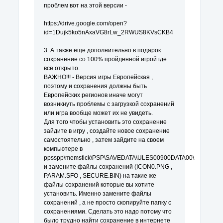
проблем вот на этой версии -
https://drive.google.com/open?
id=1Dujk5ko5nAxaVG8rLw_2RWUS8KVsCKB4
3. А также еще дополнительно в подарок
сохранение со 100% пройденной игрой где
всё открыто.
ВАЖНО!!! - Версия игры Европейская ,
поэтому и сохранения должны быть
Европейских регионов иначе могут
возникнуть проблемы с загрузкой сохранений
или игра вообще может их не увидеть.
Для того чтобы установить это сохранение
зайдите в игру , создайте новое сохранение
самостоятельно , затем зайдите на своем
компьютере в
ppsspp\memstick\PSP\SAVEDATA\ULES00900DATA00\
и замените файлы сохранений (ICON0.PNG ,
PARAM.SFO , SECURE.BIN) на такие же
файлы сохранений которые вы хотите
установить. Именно замените файлы
сохранений , а не просто скопируйте папку с
сохранениями. Сделать это надо потому что
было трудно найти сохранение в интернете