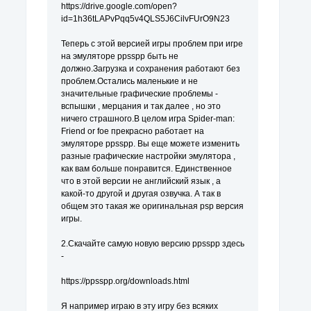
https://drive.google.com/open?
id=1h36tLAPvPqq5v4QLS5J6CilvFUrO9N23
Теперь с этой версией игры проблем при игре
на эмуляторе ppsspp быть не
должно.Загрузка и сохранения работают без
проблем.Остались маленькие и не
значительные графические проблемы -
вспышки , мерцания и так далее , но это
ничего страшного.В целом игра Spider-man:
Friend or foe прекрасно работает на
эмуляторе ppsspp. Вы еще можете изменить
разные графические настройки эмулятора ,
как вам больше понравится. Единственное
что в этой версии не английский язык , а
какой-то другой и другая озвучка. А так в
общем это такая же оригинальная psp версия
игры.
2.Скачайте самую новую версию ppsspp здесь
-
https://ppsspp.org/downloads.html
Я например играю в эту игру без всяких