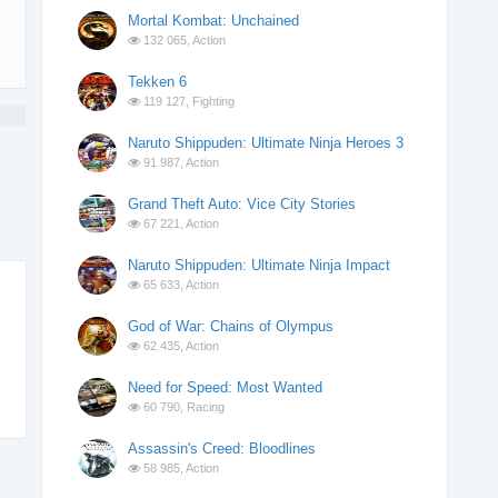
Mortal Kombat: Unchained
132 065,
Action
Tekken 6
119 127,
Fighting
Naruto Shippuden: Ultimate Ninja Heroes 3
91 987,
Action
Grand Theft Auto: Vice City Stories
67 221,
Action
Naruto Shippuden: Ultimate Ninja Impact
65 633,
Action
God of War: Chains of Olympus
62 435,
Action
Need for Speed: Most Wanted
60 790,
Racing
Assassin's Creed: Bloodlines
58 985,
Action