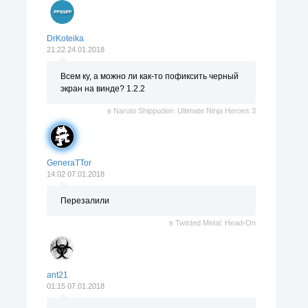
DrKoteika
21:22 24.01.2018
Всем ку, а можно ли как-то пофиксить черный
экран на винде? 1.2.2
в
Naruto Shippuden: Ultimate Ninja Heroes 3
GeneraTTor
14:02 07.01.2018
Перезалили
в
Twisted Metal: Head-On
ant21
01:15 07.01.2018