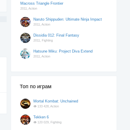
Macross Triangle Frontier
2011,
Action
Naruto Shippuden: Ultimate Ninja Impact
2011,
Action
Dissidia 012: Final Fantasy
2011,
Fighting
Hatsune Miku: Project Diva Extend
2011,
Action
Топ по играм
Mortal Kombat: Unchained
133 428,
Action
Tekken 6
120 029,
Fighting