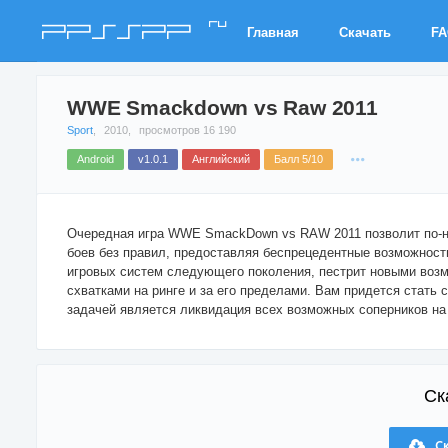
ru
PPSSPP
Главная
Скачать
F
WWE Smackdown vs Raw 2011
Sport
,
2010,
просмотров 16 190
Android
v1.0.1
Английский
Балл 5/10
Очередная игра WWE SmackDown vs RAW 2011 позволит по-н
боев без правил, предоставляя беспрецедентные возможност
игровых систем следующего поколения, пестрит новыми во
схватками на ринге и за его пределами. Вам придется стать
задачей является ликвидация всех возможных соперников на 
Ск
С