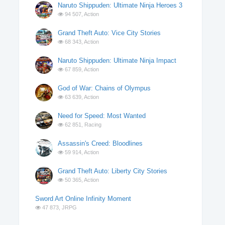
Naruto Shippuden: Ultimate Ninja Heroes 3
94 507,
Action
Grand Theft Auto: Vice City Stories
68 343,
Action
Naruto Shippuden: Ultimate Ninja Impact
67 859,
Action
God of War: Chains of Olympus
63 639,
Action
Need for Speed: Most Wanted
62 851,
Racing
Assassin's Creed: Bloodlines
59 914,
Action
Grand Theft Auto: Liberty City Stories
50 365,
Action
Sword Art Online Infinity Moment
47 873,
JRPG