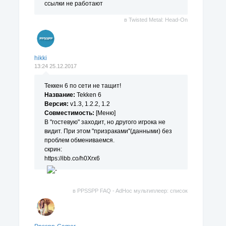
ссылки не работают
в
Twisted Metal: Head-On
hikki
13:24 25.12.2017
Теккен 6 по сети не тащит!
Название:
Tekken 6
Версия:
v1.3, 1.2.2, 1.2
Совместимость:
[Меню]
В "гостевую" заходит, но другого игрока не
видит. При этом "призраками"(данными) без
проблем обмениваемся.
скрин:
https://ibb.co/h0Xrx6
в
PPSSPP FAQ - AdHoc мультиплеер: список
поддерживаемых игр.