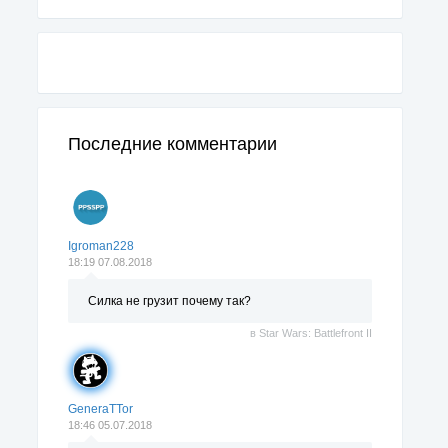
Последние комментарии
Igroman228
18:19 07.08.2018
Силка не грузит почему так?
в
Star Wars: Battlefront II
GeneraTTor
18:46 05.07.2018