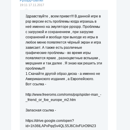
Ppsspp-Gamer
19:11 17.11.2017
Здравствуйте , всем привет!!! В данной игре в
psp версии есть проблемы когда играешь в
неё именно на эмуляторе ppsspp. Проблемы
с загрузкой и сохранением , при загрузке
сохранений и вообще при выходе из игры в
любое меню появляется чёрный экран и игра
зависает. А также есть различные
графические проблемы - во время игры
появляются яркие , разноцветные вспышки ,
мерцания и так далее . Я знаю как решить эти
проблемы!!!
1.Скачайте другой образ диска - а именно не
Американского издания , а Европейского.
Вот ссылка -
http://www.freeroms.com/roms/psp/spider-man_-
_friend_or_foe_europe_m2.htm
Запасная ссылка -
https://drive.google.com/open?
id=1h36tLAPvPqq5v4QLS5J6CilvFUrO9N23