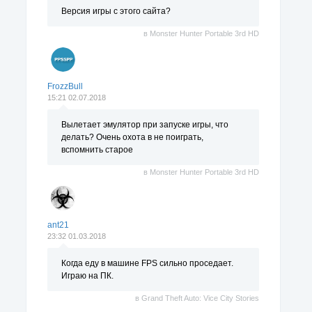
Версия игры с этого сайта?
в
Monster Hunter Portable 3rd HD
FrozzBull
15:21 02.07.2018
Вылетает эмулятор при запуске игры, что
делать? Очень охота в не поиграть,
вспомнить старое
в
Monster Hunter Portable 3rd HD
ant21
23:32 01.03.2018
Когда еду в машине FPS сильно проседает.
Играю на ПК.
в
Grand Theft Auto: Vice City Stories