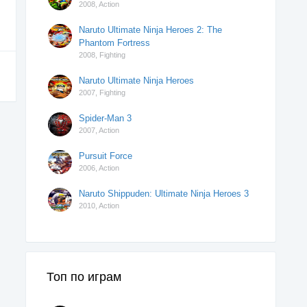
2008,
Action
Naruto Ultimate Ninja Heroes 2: The
Phantom Fortress
2008,
Fighting
Naruto Ultimate Ninja Heroes
2007,
Fighting
Spider-Man 3
2007,
Action
Pursuit Force
2006,
Action
Naruto Shippuden: Ultimate Ninja Heroes 3
2010,
Action
Топ по играм