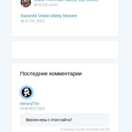
50 013,
Action
Sword Art Online Infinity Moment
47 195,
JRPG
Последние комментарии
GeneraTTor
18:46 05.07.2018
Версия игры с этого сайта?
в
Monster Hunter Portable 3rd HD