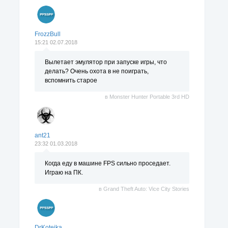
FrozzBull
15:21 02.07.2018
Вылетает эмулятор при запуске игры, что
делать? Очень охота в не поиграть,
вспомнить старое
в
Monster Hunter Portable 3rd HD
ant21
23:32 01.03.2018
Когда еду в машине FPS сильно проседает.
Играю на ПК.
в
Grand Theft Auto: Vice City Stories
DrKoteika