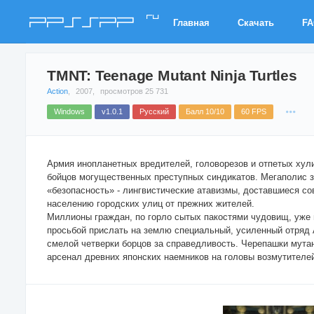
ru
PPSSPP
Главная
Скачать
F
TMNT: Teenage Mutant Ninja Turtles
Action
,
2007,
просмотров 25 731
Windows
v1.0.1
Русский
Балл 10/10
60 FPS
Армия инопланетных вредителей, головорезов и отпетых хул
бойцов могущественных преступных синдикатов. Мегаполис з
«безопасность» - лингвистические атавизмы, доставшиеся с
населению городских улиц от прежних жителей.
Миллионы граждан, по горло сытых пакостями чудовищ, уже
просьбой прислать на землю специальный, усиленный отряд
смелой четверки борцов за справедливость. Черепашки мутан
арсенал древних японских наемников на головы возмутителе