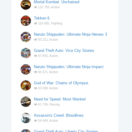
Mortal Kombat: Unchained
132 755,
Action
Tekken 6
119 585,
Fighting
Naruto Shippuden: Ultimate Ninja Heroes 3
93 212,
Action
Grand Theft Auto: Vice City Stories
67 842,
Action
Naruto Shippuden: Ultimate Ninja Impact
66 671,
Action
God of War: Chains of Olympus
63 038,
Action
Need for Speed: Most Wanted
61 736,
Racing
Assassin's Creed: Bloodlines
59 449,
Action
Grand Theft Auto: Liberty City Stories