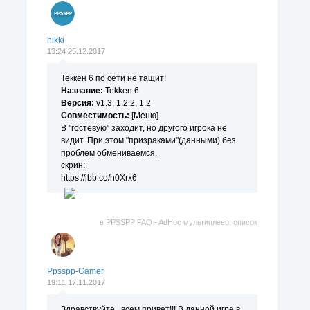
hikki
13:24 25.12.2017
Теккен 6 по сети не тащит!
Название:
Tekken 6
Версия:
v1.3, 1.2.2, 1.2
Совместимость:
[Меню]
В "гостевую" заходит, но другого игрока не
видит. При этом "призраками"(данными) без
проблем обмениваемся.
скрин:
https://ibb.co/h0Xrx6
в
PPSSPP FAQ - AdHoc мультиплеер: список
поддерживаемых игр.
Ppsspp-Gamer
19:11 17.11.2017
Здравствуйте , всем привет!!! В данной игре в