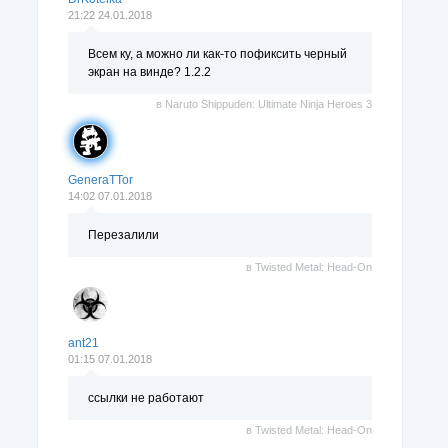
21:22 24.01.2018
Всем ку, а можно ли как-то пофиксить черный
экран на винде? 1.2.2
в
Naruto Shippuden: Ultimate Ninja Heroes 3
GeneraTTor
14:02 07.01.2018
Перезалили
в
Twisted Metal: Head-On
ant21
01:15 07.01.2018
ссылки не работают
в
Twisted Metal: Head-On