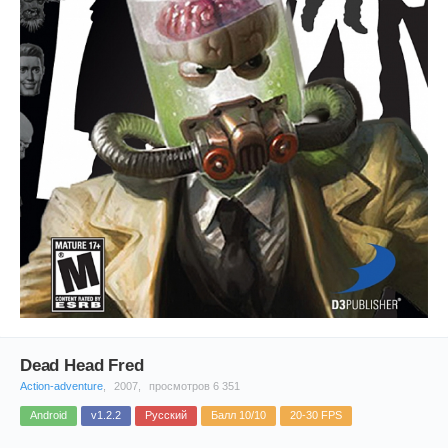
Dead Head Fred
Action-adventure
,
2007,
просмотров 6 351
Android
v1.2.2
Русский
Балл 10/10
20-30 FPS