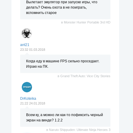
Вылетает эмулятор при запуске игры, что
делать? Очень охота в не поиграть,
вспомнить старое
в
Monster Hunter Portable 3rd HD
ant21
23:32 01.03.2018
Когда еду в машине FPS сильно проседает.
Играю на ПК.
в
Grand Theft Auto: Vice City Stories
DrKoteika
21:22 24.01.2018
Всем ку, а можно ли как-то пофиксить черный
экран на винде? 1.2.2
в
Naruto Shippuden: Ultimate Ninja Heroes 3