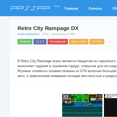
ru
PPSSPP
Главная
Скачать
F
Retro City Rampage DX
Action-adventure
,
2016,
просмотров 8 825
Android
v1.2.2
Английский
Балл 10/10
60 FPS
В Retro City Rampage игрок является бандитом из серьёзного п
выполняет задания в огромном городе, открытом для исслед
Игровые элементы позаимствованы из GTA включая большой 
авто, и привлечение внимания полиции жестокостью и разру