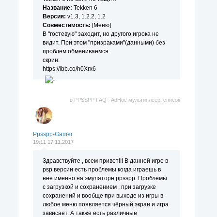
Название:
Tekken 6
Версия:
v1.3, 1.2.2, 1.2
Совместимость:
[Меню]
В "гостевую" заходит, но другого игрока не
видит. При этом "призраками"(данными) без
проблем обмениваемся.
скрин:
https://ibb.co/h0Xrx6
в
PPSSPP FAQ - AdHoc мультиплеер: список
поддерживаемых игр.
Ppsspp-Gamer
19:11 17.11.2017
Здравствуйте , всем привет!!! В данной игре в
psp версии есть проблемы когда играешь в
неё именно на эмуляторе ppsspp. Проблемы
с загрузкой и сохранением , при загрузке
сохранений и вообще при выходе из игры в
любое меню появляется чёрный экран и игра
зависает. А также есть различные