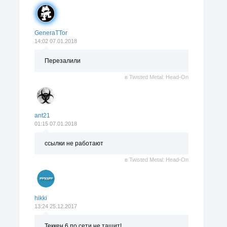
GeneraTTor
14:02 07.01.2018
Перезалили
в
Twisted Metal: Head-On
ant21
01:15 07.01.2018
ссылки не работают
в
Twisted Metal: Head-On
hikki
13:24 25.12.2017
Теккен 6 по сети не тащит!