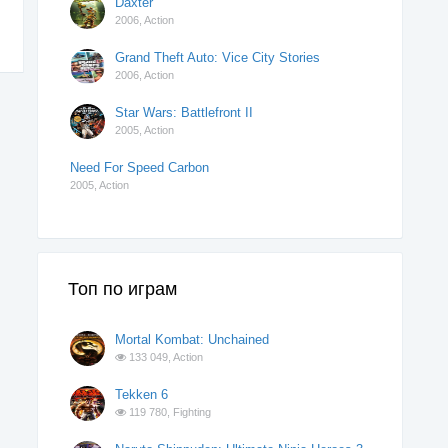
Daxter
2006,
Action
Grand Theft Auto: Vice City Stories
2006,
Action
Star Wars: Battlefront II
2005,
Action
Need For Speed Carbon
2005,
Action
Топ по играм
Mortal Kombat: Unchained
133 049,
Action
Tekken 6
119 780,
Fighting