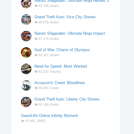
Naruto Shippuden: Ultimate Ninja Heroes 3
93 748,
Action
Grand Theft Auto: Vice City Stories
68 079,
Action
Naruto Shippuden: Ultimate Ninja Impact
67 178,
Action
God of War: Chains of Olympus
63 327,
Action
Need for Speed: Most Wanted
62 232,
Racing
Assassin's Creed: Bloodlines
59 692,
Action
Grand Theft Auto: Liberty City Stories
50 168,
Action
Sword Art Online Infinity Moment
47 495,
JRPG