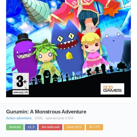
Gurumin: A Monstrous Adventure
Action-adventure
,
2006,
просмотров 4 554
Android
v1.3
Английский
Балл 9/10
30 FPS