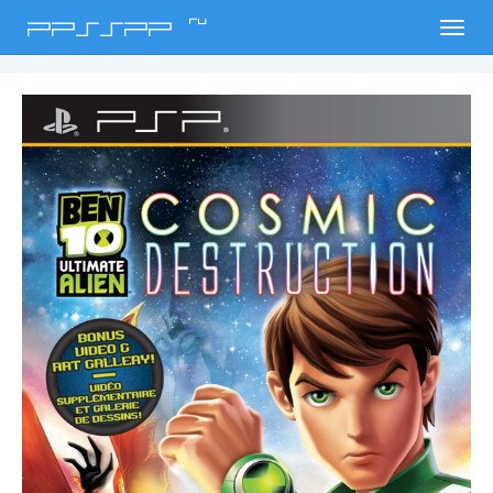
ru
PPSSPP