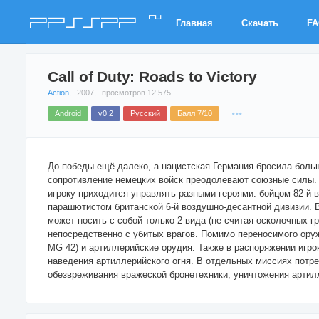
ru
PPSSPP
Главная
Скачать
F
Call of Duty: Roads to Victory
Action
,
2007,
просмотров 12 575
Android
v0.2
Русский
Балл 7/10
До победы ещё далеко, а нацистская Германия бросила боль
сопротивление немецких войск преодолевают союзные силы. В
игроку приходится управлять разными героями: бойцом 82-й 
парашютистом британской 6-й воздушно-десантной дивизии. В
может носить с собой только 2 вида (не считая осколочных г
непосредственно с убитых врагов. Помимо переносимого ору
MG 42) и артиллерийские орудия. Также в распоряжении игро
наведения артиллерийского огня. В отдельных миссиях потр
обезвреживания вражеской бронетехники, уничтожения артил