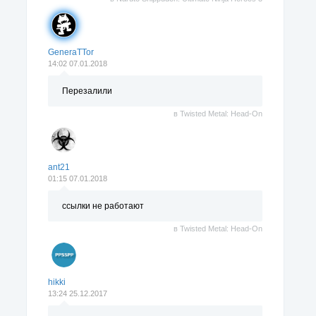
GeneraTTor
14:02 07.01.2018
Перезалили
в
Twisted Metal: Head-On
ant21
01:15 07.01.2018
ссылки не работают
в
Twisted Metal: Head-On
hikki
13:24 25.12.2017