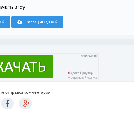
ачать игру
 Мб
Запас | 409,9 Мб
для отправки комментария