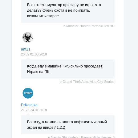
Вылетает эмулятор при запуске игры, что
делать? Очень охота в не поиграть,
вспомнить старое
в
Monster Hunter Portable 3rd HD
ant21
23:32 01.03.2018
Когда еду в машине FPS сильно проседает.
Играю на ПК.
в
Grand Theft Auto: Vice City Stories
DrKoteika
21:22 24.01.2018
Всем ку, а можно ли как-то пофиксить черный
экран на винде? 1.2.2
в
Naruto Shippuden: Ultimate Ninja Heroes 3