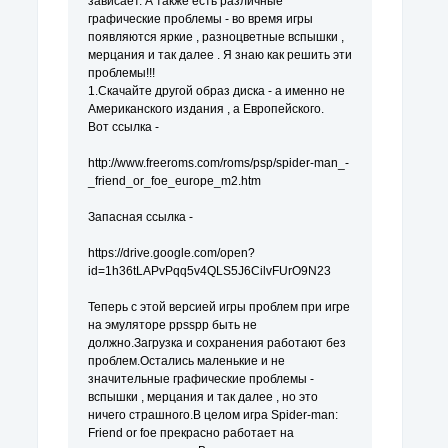
зависает. А также есть различные
графические проблемы - во время игры
появляются яркие , разноцветные вспышки ,
мерцания и так далее . Я знаю как решить эти
проблемы!!!
1.Скачайте другой образ диска - а именно не
Американского издания , а Европейского.
Вот ссылка -
http://www.freeroms.com/roms/psp/spider-man_-
_friend_or_foe_europe_m2.htm
Запасная ссылка -
https://drive.google.com/open?
id=1h36tLAPvPqq5v4QLS5J6CilvFUrO9N23
Теперь с этой версией игры проблем при игре
на эмуляторе ppsspp быть не
должно.Загрузка и сохранения работают без
проблем.Остались маленькие и не
значительные графические проблемы -
вспышки , мерцания и так далее , но это
ничего страшного.В целом игра Spider-man:
Friend or foe прекрасно работает на