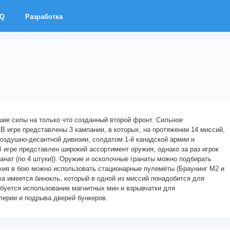
AQ
Разработка
шие силы на только что созданный второй фронт. Сильное
 игре представлены 3 кампании, в которых, на протяжении 14 миссий,
воздушно-десантной дивизии, солдатом 1-й канадской армии и
 игре представлен широкий ассортимент оружия, однако за раз игрок
ранат (по 4 штуки)). Оружие и осколочные гранаты можно подбирать
жия в бою можно использовать стационарные пулемёты (Браунинг M2 и
ка имеется бинокль, который в одной из миссий понадобится для
ебуется использование магнитных мин и взрывчатки для
лерии и подрыва дверей бункеров.