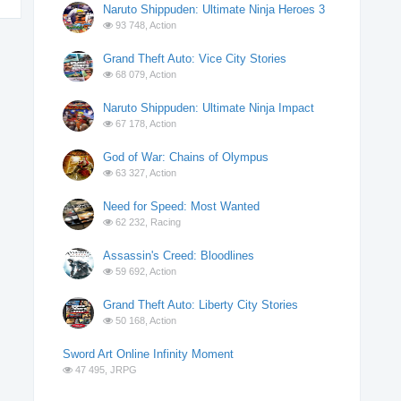
Naruto Shippuden: Ultimate Ninja Heroes 3
93 748,
Action
Grand Theft Auto: Vice City Stories
68 079,
Action
Naruto Shippuden: Ultimate Ninja Impact
67 178,
Action
God of War: Chains of Olympus
63 327,
Action
Need for Speed: Most Wanted
62 232,
Racing
Assassin's Creed: Bloodlines
59 692,
Action
Grand Theft Auto: Liberty City Stories
50 168,
Action
Sword Art Online Infinity Moment
47 495,
JRPG