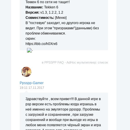
Теккен 6 по сети не тащит!
Название:
Tekken 6
Версия:
v1.3, 1.2.2, 1.2
Совместимость:
[Меню]
В "гостевую" заходит, но другого игрока не
видит. При этом "призраками"(данными) без
проблем обмениваемся.
скрин:
https://ibb.co/h0Xrx6
в
PPSSPP FAQ - AdHoc мультиплеер: список
поддерживаемых игр.
Ppsspp-Gamer
19:11 17.11.2017
Здравствуйте , всем привет!!! В данной игре в
psp версии есть проблемы когда играешь в
неё именно на эмуляторе ppsspp. Проблемы
с загрузкой и сохранением , при загрузке
сохранений и вообще при выходе из игры в
любое меню появляется чёрный экран и игра