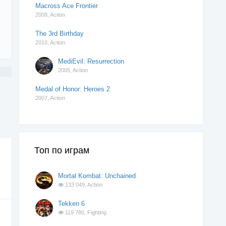
Macross Ace Frontier
2008,
Action
The 3rd Birthday
2010,
Action
MediEvil: Resurrection
2005,
Action
Medal of Honor: Heroes 2
2007,
Action
Топ по играм
Mortal Kombat: Unchained
133 049,
Action
Tekken 6
119 780,
Fighting