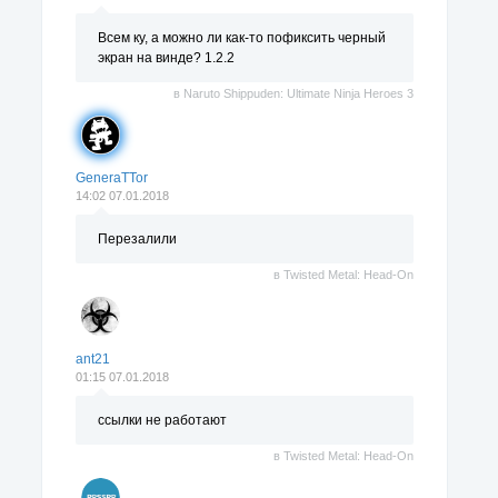
Всем ку, а можно ли как-то пофиксить черный
экран на винде? 1.2.2
в
Naruto Shippuden: Ultimate Ninja Heroes 3
GeneraTTor
14:02 07.01.2018
Перезалили
в
Twisted Metal: Head-On
ant21
01:15 07.01.2018
ссылки не работают
в
Twisted Metal: Head-On