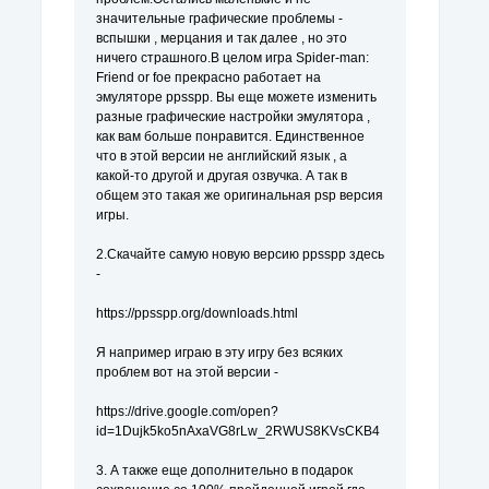
значительные графические проблемы -
вспышки , мерцания и так далее , но это
ничего страшного.В целом игра Spider-man:
Friend or foe прекрасно работает на
эмуляторе ppsspp. Вы еще можете изменить
разные графические настройки эмулятора ,
как вам больше понравится. Единственное
что в этой версии не английский язык , а
какой-то другой и другая озвучка. А так в
общем это такая же оригинальная psp версия
игры.
2.Скачайте самую новую версию ppsspp здесь
-
https://ppsspp.org/downloads.html
Я например играю в эту игру без всяких
проблем вот на этой версии -
https://drive.google.com/open?
id=1Dujk5ko5nAxaVG8rLw_2RWUS8KVsCKB4
3. А также еще дополнительно в подарок