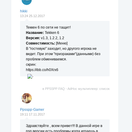
hikki
13:24 25.12.2017
Теккен 6 по сети не тащит!
Название:
Tekken 6
Версия:
v1.3, 1.2.2, 1.2
Совместимость:
[Меню]
В "гостевую" заходит, но другого игрока не
видит. При этом "призраками"(данными) без
проблем обмениваемся.
скрин:
https://ibb.co/h0Xrx6
в
PPSSPP FAQ - AdHoc мультиплеер: список
поддерживаемых игр.
Ppsspp-Gamer
19:11 17.11.2017
Здравствуйте , всем привет!!! В данной игре в
psp версии есть проблемы когда играешь в