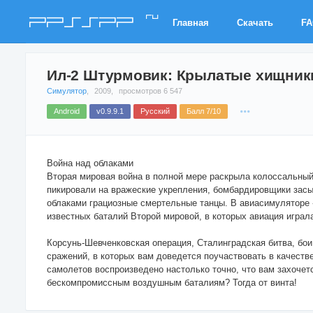
ru
PPSSPP
Главная
Скачать
F
Ил-2 Штурмовик: Крылатые хищник
Симулятор
,
2009,
просмотров 6 547
Android
v0.9.9.1
Русский
Балл 7/10
Война над облаками
Вторая мировая война в полной мере раскрыла колоссальны
пикировали на вражеские укрепления, бомбардировщики засы
облаками грациозные смертельные танцы. В авиасимуляторе
известных баталий Второй мировой, в которых авиация игра
Корсунь-Шевченковская операция, Сталинградская битва, бо
сражений, в которых вам доведется поучаствовать в качест
самолетов воспроизведено настолько точно, что вам захочетс
бескомпромиссным воздушным баталиям? Тогда от винта!