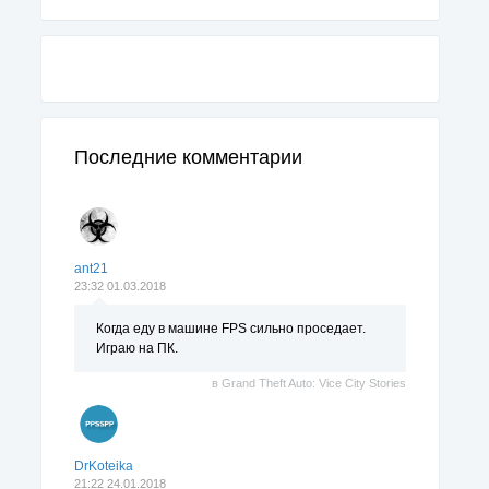
Последние комментарии
ant21
23:32 01.03.2018
Когда еду в машине FPS сильно проседает.
Играю на ПК.
в
Grand Theft Auto: Vice City Stories
DrKoteika
21:22 24.01.2018