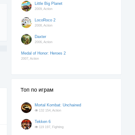
Little Big Planet
2009,
Action
LocoRoco 2
2008,
Action
Daxter
2006,
Action
Medal of Honor: Heroes 2
2007,
Action
Топ по играм
Mortal Kombat: Unchained
132 154,
Action
Tekken 6
119 197,
Fighting