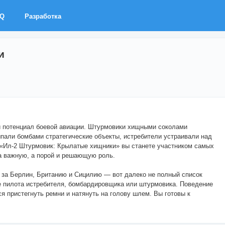
AQ
Разработка
и
й потенциал боевой авиации. Штурмовики хищными соколами
пали бомбами стратегические объекты, истребители устраивали над
 «Ил-2 Штурмовик: Крылатые хищники» вы станете участником самых
ла важную, а порой и решающую роль.
и за Берлин, Британию и Сицилию — вот далеко не полный список
ве пилота истребителя, бомбардировщика или штурмовика. Поведение
я пристегнуть ремни и натянуть на голову шлем. Вы готовы к