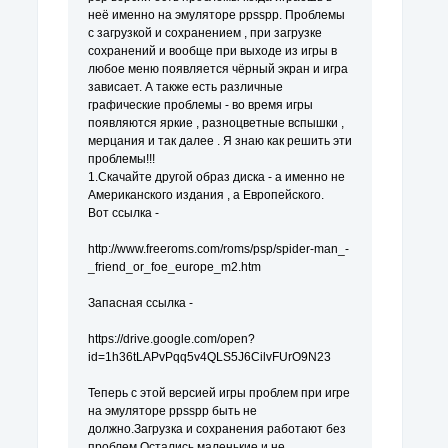
неё именно на эмуляторе ppsspp. Проблемы
с загрузкой и сохранением , при загрузке
сохранений и вообще при выходе из игры в
любое меню появляется чёрный экран и игра
зависает. А также есть различные
графические проблемы - во время игры
появляются яркие , разноцветные вспышки ,
мерцания и так далее . Я знаю как решить эти
проблемы!!!
1.Скачайте другой образ диска - а именно не
Американского издания , а Европейского.
Вот ссылка -
http://www.freeroms.com/roms/psp/spider-man_-
_friend_or_foe_europe_m2.htm
Запасная ссылка -
https://drive.google.com/open?
id=1h36tLAPvPqq5v4QLS5J6CilvFUrO9N23
Теперь с этой версией игры проблем при игре
на эмуляторе ppsspp быть не
должно.Загрузка и сохранения работают без
проблем.Остались маленькие и не