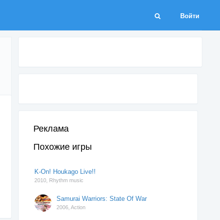
Войти
Реклама
Похожие игры
K-On! Houkago Live!!
2010,
Rhythm music
Samurai Warriors: State Of War
2006,
Action