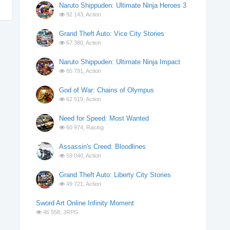
Naruto Shippuden: Ultimate Ninja Heroes 3
92 143,
Action
Grand Theft Auto: Vice City Stories
67 380,
Action
Naruto Shippuden: Ultimate Ninja Impact
65 791,
Action
God of War: Chains of Olympus
62 519,
Action
Need for Speed: Most Wanted
60 974,
Racing
Assassin's Creed: Bloodlines
59 040,
Action
Grand Theft Auto: Liberty City Stories
49 721,
Action
Sword Art Online Infinity Moment
46 558,
JRPG