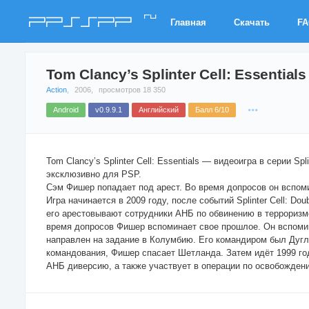
ru
PPSSPP
Главная
Скачать
F
Tom Clancy’s Splinter Cell: Essentials
Action
,
2006,
просмотров 18 350
Android
v0.9.9.1
Английский
Балл 6/10
Tom Clancy’s Splinter Cell: Essentials — видеоигра в серии Spl
эксклюзивно для PSP.
Сэм Фишер попадает под арест. Во время допросов он вспом
Игра начинается в 2009 году, после событий Splinter Cell: D
его арестовывают сотрудники АНБ по обвинению в терроризме
время допросов Фишер вспоминает свое прошлое. Он вспомина
направлен на задание в Колумбию. Его командиром был Дугл
командования, Фишер спасает Шетланда. Затем идёт 1999 го
АНБ диверсию, а также участвует в операции по освобожден