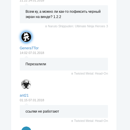
21:22 24.01.2018
Всем ку, а можно ли как-то пофиксить черный
экран на винде? 1.2.2
в
Naruto Shippuden: Ultimate Ninja Heroes 3
GeneraTTor
14:02 07.01.2018
Перезалили
в
Twisted Metal: Head-On
ant21
01:15 07.01.2018
ссылки не работают
в
Twisted Metal: Head-On