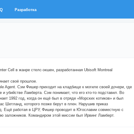
AQ
Разработка
inter Cell в жанре стелс-экшен, разработанная Ubisoft Montreal
инает своё прошлое.
ouble Agent. Сэм Фишер приходит на кладбище к могиле своей дочери, где
 и убийстве Ламберта. Сэм понимает, что его кто-то подставил. Во
ет 1992 год, когда он ещё был в отряде «Морских котиков» и был
ас Шетланд, которого позже берут в плен. Нарушив приказ
д. Ещё работая в ЦРУ, Фишер проводит в Югославии совместную с
ию заложников. Командиром этой миссии был Ирвинг Ламберт.