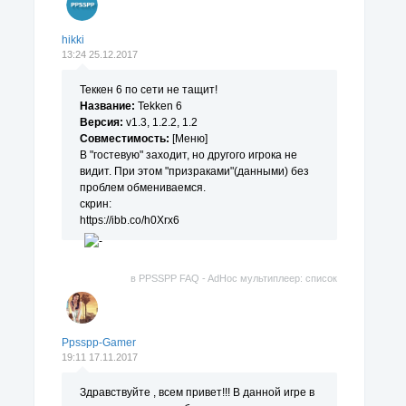
hikki
13:24 25.12.2017
Теккен 6 по сети не тащит!
Название:
Tekken 6
Версия:
v1.3, 1.2.2, 1.2
Совместимость:
[Меню]
В "гостевую" заходит, но другого игрока не
видит. При этом "призраками"(данными) без
проблем обмениваемся.
скрин:
https://ibb.co/h0Xrx6
в
PPSSPP FAQ - AdHoc мультиплеер: список
поддерживаемых игр.
Ppsspp-Gamer
19:11 17.11.2017
Здравствуйте , всем привет!!! В данной игре в