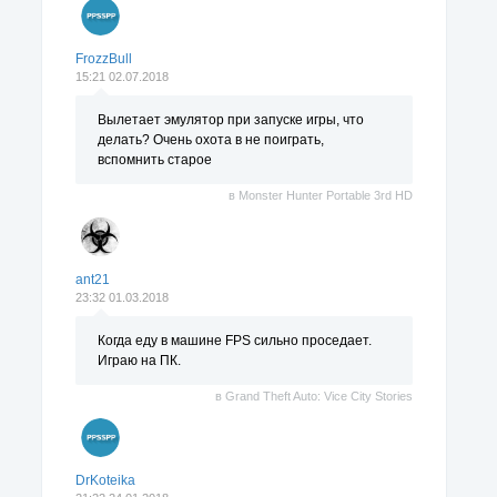
FrozzBull
15:21 02.07.2018
Вылетает эмулятор при запуске игры, что
делать? Очень охота в не поиграть,
вспомнить старое
в
Monster Hunter Portable 3rd HD
ant21
23:32 01.03.2018
Когда еду в машине FPS сильно проседает.
Играю на ПК.
в
Grand Theft Auto: Vice City Stories
DrKoteika