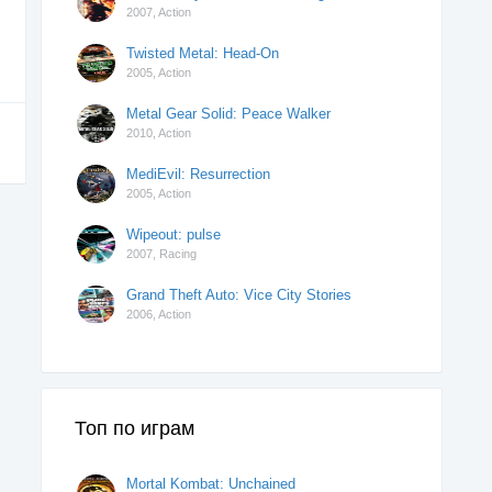
2007,
Action
Twisted Metal: Head-On
2005,
Action
Metal Gear Solid: Peace Walker
2010,
Action
MediEvil: Resurrection
2005,
Action
Wipeout: pulse
2007,
Racing
Grand Theft Auto: Vice City Stories
2006,
Action
Топ по играм
Mortal Kombat: Unchained