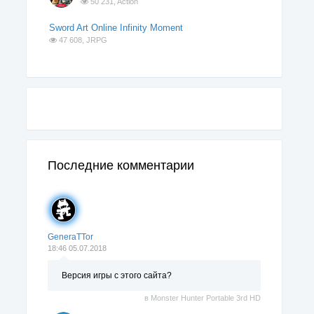
50 231,
Action
Sword Art Online Infinity Moment
47 608,
JRPG
Последние комментарии
GeneraTTor
18:46 05.07.2018
Версия игры с этого сайта?
в
Monster Hunter Portable 3rd HD