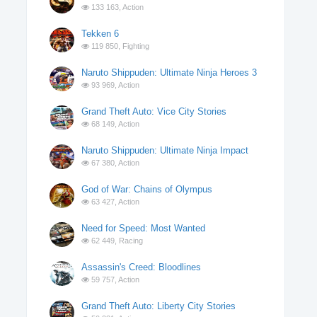
133 163,
Action
Tekken 6
119 850,
Fighting
Naruto Shippuden: Ultimate Ninja Heroes 3
93 969,
Action
Grand Theft Auto: Vice City Stories
68 149,
Action
Naruto Shippuden: Ultimate Ninja Impact
67 380,
Action
God of War: Chains of Olympus
63 427,
Action
Need for Speed: Most Wanted
62 449,
Racing
Assassin's Creed: Bloodlines
59 757,
Action
Grand Theft Auto: Liberty City Stories