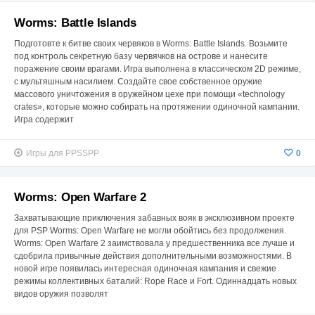
Worms: Battle Islands
Подготовте к битве своих червяков в Worms: Battle Islands. Возьмите
под контроль секретную базу червячков на острове и нанесите
поражение своим врагами. Игра выполнена в классическом 2D режиме,
с мультяшным насилием. Создайте свое собственное оружие
массового уничтожения в оружейном цехе при помощи «technology
crates», которые можно собирать на протяжении одиночной кампании.
Игра содержит
Игры для PPSSPP
0
Worms: Open Warfare 2
Захватывающие приключения забавных вояк в эксклюзивном проекте
для PSP Worms: Open Warfare не могли обойтись без продолжения.
Worms: Open Warfare 2 заимствовала у предшественника все лучше и
сдобрила привычные действия дополнительными возможностями. В
новой игре появилась интересная одиночная кампания и свежие
режимы коллективных баталий: Rope Race и Fort. Одиннадцать новых
видов оружия позволят