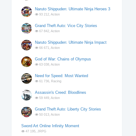
Naruto Shippuden: Ultimate Ninja Heroes 3
93 212,
Action
Grand Theft Auto: Vice City Stories
67 842,
Action
Naruto Shippuden: Ultimate Ninja Impact
66 671,
Action
God of War: Chains of Olympus
63 038,
Action
Need for Speed: Most Wanted
61 736,
Racing
Assassin's Creed: Bloodlines
59 449,
Action
Grand Theft Auto: Liberty City Stories
50 013,
Action
Sword Art Online Infinity Moment
47 195,
JRPG