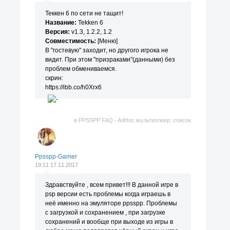
Теккен 6 по сети не тащит!
Название:
Tekken 6
Версия:
v1.3, 1.2.2, 1.2
Совместимость:
[Меню]
В "гостевую" заходит, но другого игрока не
видит. При этом "призраками"(данными) без
проблем обмениваемся.
скрин:
https://ibb.co/h0Xrx6
в
PPSSPP FAQ - AdHoc мультиплеер: список
поддерживаемых игр.
Ppsspp-Gamer
19:11 17.11.2017
Здравствуйте , всем привет!!! В данной игре в
psp версии есть проблемы когда играешь в
неё именно на эмуляторе ppsspp. Проблемы
с загрузкой и сохранением , при загрузке
сохранений и вообще при выходе из игры в