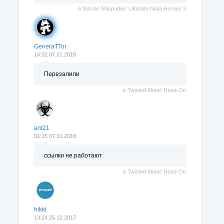
в
Naruto Shippuden: Ultimate Ninja Heroes 3
GeneraTTor
14:02 07.01.2018
Перезалили
в
Twisted Metal: Head-On
ant21
01:15 07.01.2018
ссылки не работают
в
Twisted Metal: Head-On
hikki
13:24 25.12.2017