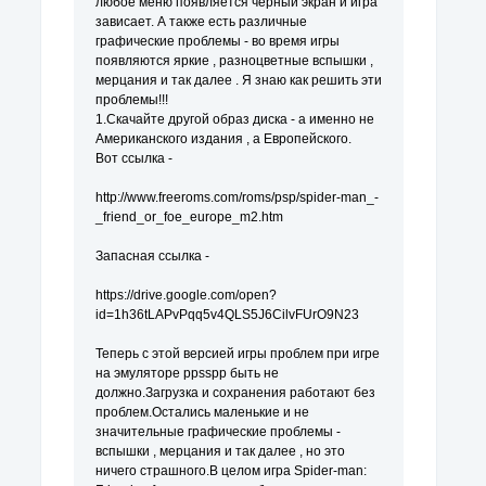
любое меню появляется чёрный экран и игра
зависает. А также есть различные
графические проблемы - во время игры
появляются яркие , разноцветные вспышки ,
мерцания и так далее . Я знаю как решить эти
проблемы!!!
1.Скачайте другой образ диска - а именно не
Американского издания , а Европейского.
Вот ссылка -
http://www.freeroms.com/roms/psp/spider-man_-
_friend_or_foe_europe_m2.htm
Запасная ссылка -
https://drive.google.com/open?
id=1h36tLAPvPqq5v4QLS5J6CilvFUrO9N23
Теперь с этой версией игры проблем при игре
на эмуляторе ppsspp быть не
должно.Загрузка и сохранения работают без
проблем.Остались маленькие и не
значительные графические проблемы -
вспышки , мерцания и так далее , но это
ничего страшного.В целом игра Spider-man: