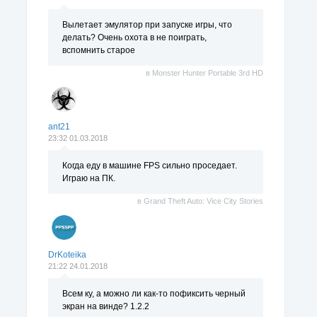
Вылетает эмулятор при запуске игры, что
делать? Очень охота в не поиграть,
вспомнить старое
в
Monster Hunter Portable 3rd HD
ant21
23:32 01.03.2018
Когда еду в машине FPS сильно проседает.
Играю на ПК.
в
Grand Theft Auto: Vice City Stories
DrKoteika
21:22 24.01.2018
Всем ку, а можно ли как-то пофиксить черный
экран на винде? 1.2.2