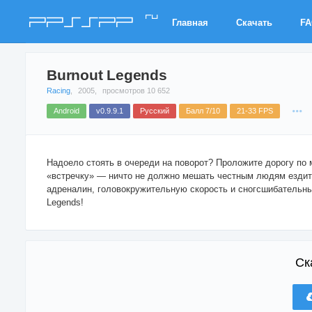
ru
PPSSPP
Главная
Скачать
F
Burnout Legends
Racing
,
2005,
просмотров 10 652
Android
v0.9.9.1
Русский
Балл 7/10
21-33 FPS
Надоело стоять в очереди на поворот? Проложите дорогу по
«встречку» — ничто не должно мешать честным людям ездит
адреналин, головокружительную скорость и сногсшибательны
Legends!
Ск