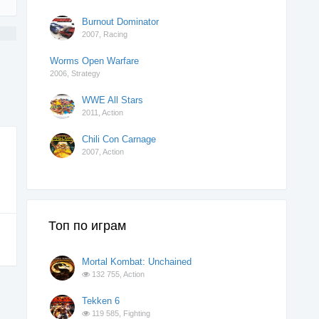
Burnout Dominator
2007,
Racing
Worms Open Warfare
2006,
Strategy
WWE All Stars
2011,
Action
Chili Con Carnage
2007,
Action
Топ по играм
Mortal Kombat: Unchained
132 755,
Action
Tekken 6
119 585,
Fighting