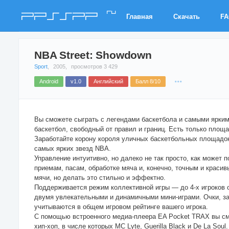
ru
PPSSPP
Главная
Скачать
F
NBA Street: Showdown
Sport
,
2005,
просмотров 3 429
Android
v1.0
Английский
Балл 8/10
Вы сможете сыграть с легендами баскетбола и самыми ярки
баскетбол, свободный от правил и границ. Есть только площа
Заработайте корону короля уличных баскетбольных площадок. 
самых ярких звезд NBA.
Управление интуитивно, но далеко не так просто, как может 
приемам, пасам, обработке мяча и, конечно, точным и красив
мячи, но делать это стильно и эффектно.
Поддерживается режим коллективной игры — до 4-х игроков о
двумя увлекательными и динамичными мини-играми. Очки, зар
учитываются в общем игровом рейтинге вашего игрока.
С помощью встроенного медиа-плеера EA Pocket TRAX вы см
хип-хоп, в числе которых MC Lyte, Guerilla Black и De La Soul.