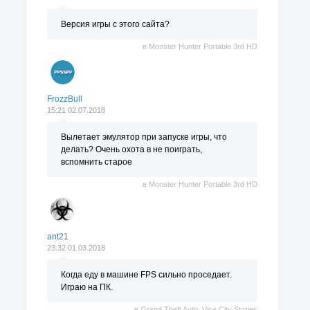
Версия игры с этого сайта?
в
Monster Hunter Portable 3rd HD
FrozzBull
15:21 02.07.2018
Вылетает эмулятор при запуске игры, что
делать? Очень охота в не поиграть,
вспомнить старое
в
Monster Hunter Portable 3rd HD
ant21
23:32 01.03.2018
Когда еду в машине FPS сильно проседает.
Играю на ПК.
в
Grand Theft Auto: Vice City Stories