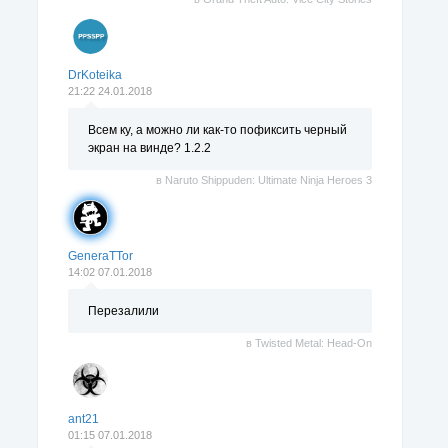
DrKoteika
21:22 24.01.2018
Всем ку, а можно ли как-то пофиксить черный
экран на винде? 1.2.2
в
Naruto Shippuden: Ultimate Ninja Heroes 3
GeneraTTor
14:02 07.01.2018
Перезалили
в
Twisted Metal: Head-On
ant21
01:15 07.01.2018