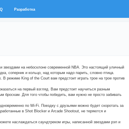
AQ
Разработка
ми звездами на небосклоне современной NBA. Это настоящий уличный
дка, соперник и кольцо, над которым надо парить, словно птица.
В режиме King of the Court вам предстоит играть трое на трое против
показаться на первый взгляд. Вам предстоит научиться разным
ым броскам. Для того чтобы победить, вам нужно не просто забивать
дновременно по Wi-Fi. Поездку с друзьями можно будет скоротать за
аботанные в Shot Blocker и Arcade Shootout, не теряются и
ожете наслаждаться саундтреком игры, написанной звездами рэп и