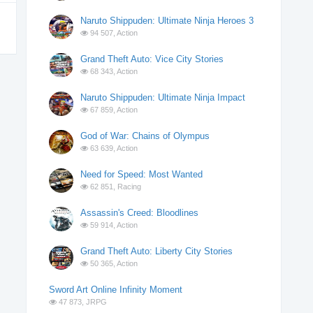
Naruto Shippuden: Ultimate Ninja Heroes 3
94 507,
Action
Grand Theft Auto: Vice City Stories
68 343,
Action
Naruto Shippuden: Ultimate Ninja Impact
67 859,
Action
God of War: Chains of Olympus
63 639,
Action
Need for Speed: Most Wanted
62 851,
Racing
Assassin's Creed: Bloodlines
59 914,
Action
Grand Theft Auto: Liberty City Stories
50 365,
Action
Sword Art Online Infinity Moment
47 873,
JRPG