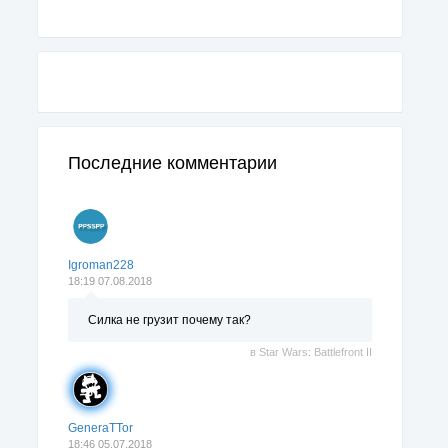
Последние комментарии
Igroman228
18:19 07.08.2018
Силка не грузит почему так?
в
Star Wars: Battlefront II
GeneraTTor
18:46 05.07.2018