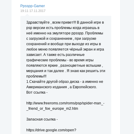
Ppsspp-Gamer
19:11 17.11.2017
Здравствуйте , всем привет!!! В данной игре в
psp версии есть проблемы когда играешь в
неё именно на эмуляторе ppsspp. Проблемы
с загрузкой и сохранением , при загрузке
сохранений и вообще при выходе из игры в
любое меню появляется чёрный экран и игра
зависает. А также есть различные
графические проблемы - во время игры
появляются яркие , разноцветные вспышки ,
мерцания и так далее . Я знаю как решить эти
проблемы!!!
1.Скачайте другой образ диска - а именно не
Американского издания , а Европейского.
Вот ссылка -
http://www.freeroms.com/roms/psp/spider-man_-
_friend_or_foe_europe_m2.htm
Запасная ссылка -
https://drive.google.com/open?