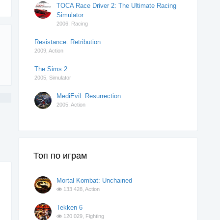
TOCA Race Driver 2: The Ultimate Racing
Simulator
2006,
Racing
Resistance: Retribution
2009,
Action
The Sims 2
2005,
Simulator
MediEvil: Resurrection
2005,
Action
Топ по играм
Mortal Kombat: Unchained
133 428,
Action
Tekken 6
120 029,
Fighting