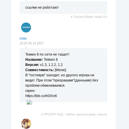
ссылки не работают
в
Twisted Metal: Head-On
hikki
13:24 25.12.2017
Теккен 6 по сети не тащит!
Название:
Tekken 6
Версия:
v1.3, 1.2.2, 1.2
Совместимость:
[Меню]
В "гостевую" заходит, но другого игрока не
видит. При этом "призраками"(данными) без
проблем обмениваемся.
скрин:
https://ibb.co/h0Xrx6
в
PPSSPP FAQ - AdHoc мультиплеер: список
поддерживаемых игр.