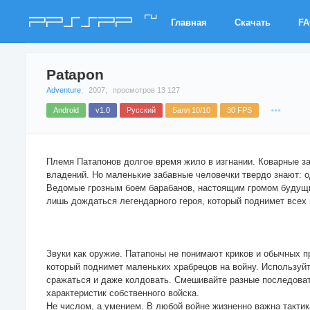
ru
PPSSPP
Главная
Скачать
F
Patapon
Adventure
,
2007,
просмотров 13 127
Android
v1.0
Русский
Балл 10/10
30 FPS
Племя Патапонов долгое время жило в изгнании. Коварные з
владений. Но маленькие забавные человечки твердо знают: о
Ведомые грозным боем барабанов, настоящим громом будущи
лишь дождаться легендарного героя, который поднимет всех 
Звуки как оружие. Патапоны не понимают криков и обычных п
который поднимет маленьких храбрецов на войну. Используй
сражаться и даже колдовать. Смешивайте разные последова
характеристик собственного войска.
Не числом, а умением. В любой войне жизненно важна тактик