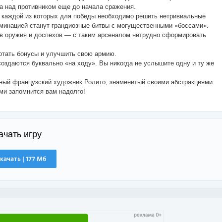
а над противником еще до начала сражения.
в каждой из которых для победы необходимо решить нетривиальные
ьминацией станут грандиозные битвы с могущественными «боссами».
ов оружия и доспехов — с таким арсеналом нетрудно сформировать
ботать бонусы и улучшить свою армию.
здаются буквально «на ходу». Вы никогда не услышите одну и ту же
тный французский художник Ролито, знаменитый своими абстракциями.
ми запомнится вам надолго!
ачать игру
качать | 177 Мб