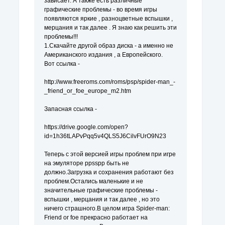
зависает. А также есть различные
графические проблемы - во время игры
появляются яркие , разноцветные вспышки ,
мерцания и так далее . Я знаю как решить эти
проблемы!!!
1.Скачайте другой образ диска - а именно не
Американского издания , а Европейского.
Вот ссылка -
http://www.freeroms.com/roms/psp/spider-man_-
_friend_or_foe_europe_m2.htm
Запасная ссылка -
https://drive.google.com/open?
id=1h36tLAPvPqq5v4QLS5J6CilvFUrO9N23
Теперь с этой версией игры проблем при игре
на эмуляторе ppsspp быть не
должно.Загрузка и сохранения работают без
проблем.Остались маленькие и не
значительные графические проблемы -
вспышки , мерцания и так далее , но это
ничего страшного.В целом игра Spider-man:
Friend or foe прекрасно работает на