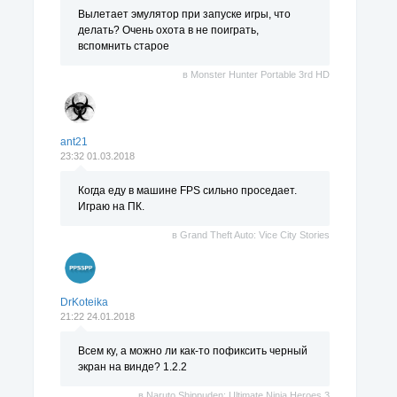
Вылетает эмулятор при запуске игры, что
делать? Очень охота в не поиграть,
вспомнить старое
в
Monster Hunter Portable 3rd HD
ant21
23:32 01.03.2018
Когда еду в машине FPS сильно проседает.
Играю на ПК.
в
Grand Theft Auto: Vice City Stories
DrKoteika
21:22 24.01.2018
Всем ку, а можно ли как-то пофиксить черный
экран на винде? 1.2.2
в
Naruto Shippuden: Ultimate Ninja Heroes 3