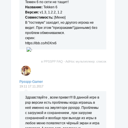
Теккен 6 по сети не тащит!
Название:
Tekken 6
Версия:
v1.3, 1.2.2, 1.2
Совместимость:
[Меню]
В "гостевую" заходит, но другого игрока не
видит. При этом "призраками"(данными) без
проблем обмениваемся.
скрин:
https://ibb.co/h0Xrx6
в
PPSSPP FAQ - AdHoc мультиплеер: список
поддерживаемых игр.
Ppsspp-Gamer
19:11 17.11.2017
Здравствуйте , всем привет!!! В данной игре в
psp версии есть проблемы когда играешь в
неё именно на эмуляторе ppsspp. Проблемы
с загрузкой и сохранением , при загрузке
сохранений и вообще при выходе из игры в
любое меню появляется чёрный экран и игра