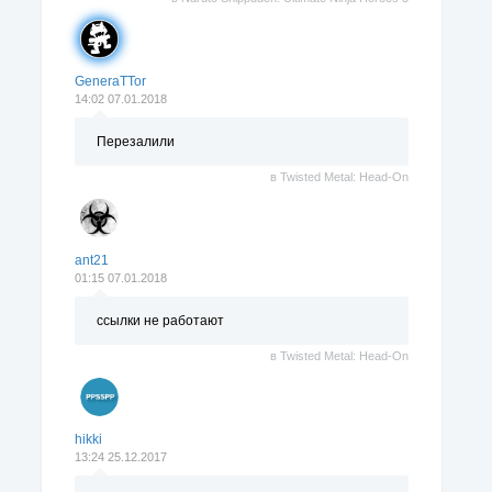
GeneraTTor
14:02 07.01.2018
Перезалили
в
Twisted Metal: Head-On
ant21
01:15 07.01.2018
ссылки не работают
в
Twisted Metal: Head-On
hikki
13:24 25.12.2017