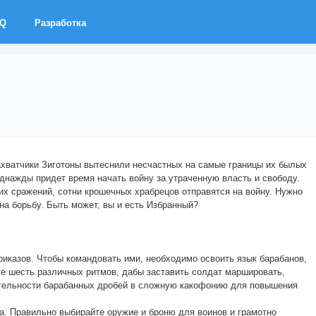
AQ
Разработка
ахватчики Зиготоны вытеснили несчастных на самые границы их былых
днажды придет время начать войну за утраченную власть и свободу.
х сражений, сотни крошечных храбрецов отправятся на войну. Нужно
на борьбу. Быть может, вы и есть Избранный?
риказов. Чтобы командовать ими, необходимо освоить язык барабанов,
те шесть различных ритмов, дабы заставить солдат маршировать,
тельности барабанных дробей в сложную какофонию для повышения
а. Правильно выбирайте оружие и броню для воинов и грамотно