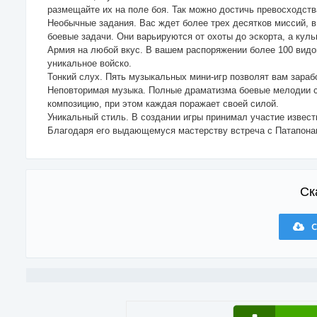
размещайте их на поле боя. Так можно достичь превосходств
Необычные задания. Вас ждет более трех десятков миссий, 
боевые задачи. Они варьируются от охоты до эскорта, а кул
Армия на любой вкус. В вашем распоряжении более 100 вид
уникальное войско.
Тонкий слух. Пять музыкальных мини-игр позволят вам зара
Неповторимая музыка. Полные драматизма боевые мелодии со
композицию, при этом каждая поражает своей силой.
Уникальный стиль. В создании игры принимал участие извес
Благодаря его выдающемуся мастерству встреча с Патапона
Ск
С