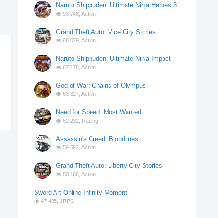
Naruto Shippuden: Ultimate Ninja Heroes 3
93 748,
Action
Grand Theft Auto: Vice City Stories
68 079,
Action
Naruto Shippuden: Ultimate Ninja Impact
67 178,
Action
God of War: Chains of Olympus
63 327,
Action
Need for Speed: Most Wanted
62 232,
Racing
Assassin's Creed: Bloodlines
59 692,
Action
Grand Theft Auto: Liberty City Stories
50 168,
Action
Sword Art Online Infinity Moment
47 495,
JRPG