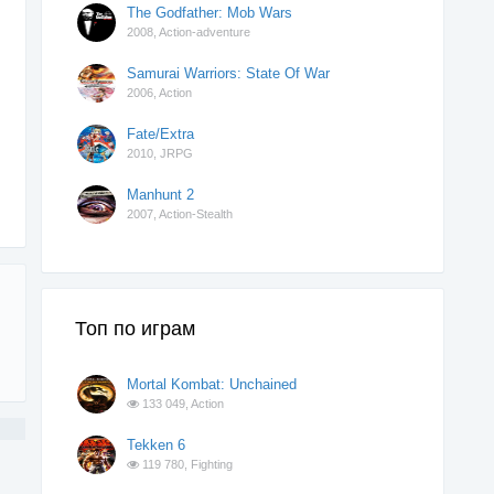
The Godfather: Mob Wars
2008,
Action-adventure
Samurai Warriors: State Of War
2006,
Action
Fate/Extra
2010,
JRPG
Manhunt 2
2007,
Action-Stealth
Топ по играм
Mortal Kombat: Unchained
133 049,
Action
Tekken 6
119 780,
Fighting