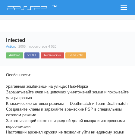
ru
PPSSPP
Infected
Action
,
2005,
просмотров 4 020
Android
v1.0.1
Английский
Балл 7/10
Особенности:
Ураганный зомби-экшн на улицах Нью-Йорка
Зарабатывайте очки на цепочках уничтожений зомби и покрывайте
улицы кровью
Классические сетевые режимы — Deathmatch и Team Deathmatch
Создавайте кланы и заражайте вражеские PSP в специальном
сетевом режиме
Захватывающий сюжет с изрядной долей юмора и интересными
персонажами
Настоящий арсенал оружия не позволит уйти ни единому зомби