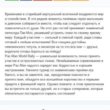
Временами в старейшей виртуальной вселенной воцаряются мир
и спокойствие. В эти редкие моменты любимые герои мальчишек
и девчонок собираются вместе, чтобы как следует отдохнуть и
повеселиться от души. На этот раз гостей принимает знаменитый
непоседа Пак-Мэн, решивший устроить гонки по своему яркому
миру. Каждый участник — сильный и смелый герой, ради славы
готовый к любым испытаниям! Все гонщики достойны
чемпионского титула, и несмотря на то что все они — друзья,
водители готовы бороться за победу!
Pac-Man World Rally — уникальная возможность лично принять
участие в остросюжетных гонках. Незабываемые соревнования в
мире Pac-Man надолго зарядят вас бодростью и хорошим
настроением. Начните турнир со знаменитыми героями игр
Namco, и вы не заметите, как, преодолевая опасности и
препятствия, объедете все волшебное королевство и первыми
придете к финишной черте. Однако помните: в этом приключении
вы встретите не только друзей, но и старых соперников, которые
обязательно постараются сорвать состязания!