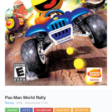
Pac-Man World Rally
Racing
,
2006,
просмотров 4 140
Android
v1.0.1
Английский
Балл 8/10
25-30 FPS