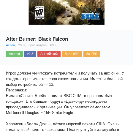
After Burner: Black Falcon
Action
,
2007,
просмотров 6 698
Android
v1.3
Английский
Балл 9/10
50 FPS
Игрок должен уничтожать истребители и получать за них очки. У
каждого героя имеется своя сюжетная линия. Имеется большой
выбор истребителей — 13.
Персонажи:
Билли «Соник» Блейз — пилот ВВС США, в прошлом был
гонщиком. Его бывшая подруга «Даймонд» неожиданно
присоединилась к организации. Он управляет самолётом
McDonnell Douglas F-15E Strike Eagle.
Харрисон «Балл» Дюк — лётчик морской пехоты США. Очень
талантливый пилот с сарказмом. Планирует уйти из службы в