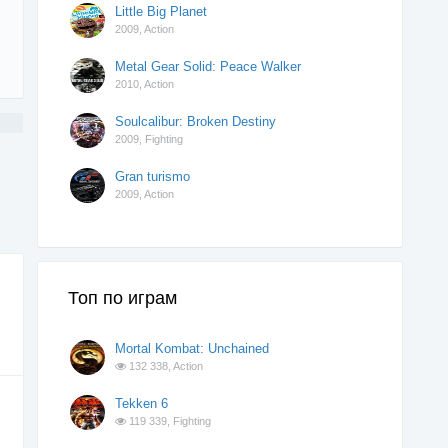
Little Big Planet
2009,
Action
Metal Gear Solid: Peace Walker
2010,
Action
Soulcalibur: Broken Destiny
2009,
Fighting
Gran turismo
2009,
Action
Топ по играм
Mortal Kombat: Unchained
132 338,
Action
Tekken 6
119 339,
Fighting