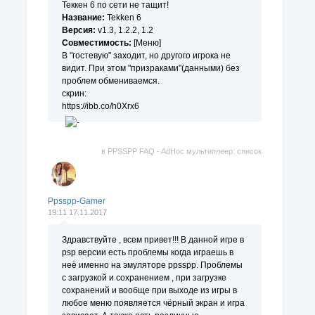
Теккен 6 по сети не тащит!
Название:
Tekken 6
Версия:
v1.3, 1.2.2, 1.2
Совместимость:
[Меню]
В "гостевую" заходит, но другого игрока не
видит. При этом "призраками"(данными) без
проблем обмениваемся.
скрин:
https://ibb.co/h0Xrx6
в
PPSSPP FAQ - AdHoc мультиплеер: список
поддерживаемых игр.
Ppsspp-Gamer
19:11 17.11.2017
Здравствуйте , всем привет!!! В данной игре в
psp версии есть проблемы когда играешь в
неё именно на эмуляторе ppsspp. Проблемы
с загрузкой и сохранением , при загрузке
сохранений и вообще при выходе из игры в
любое меню появляется чёрный экран и игра