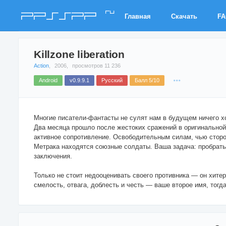
ru
PPSSPP
Главная
Скачать
F
Killzone liberation
Action
,
2006,
просмотров 11 236
Android
v0.9.9.1
Русский
Балл 5/10
Многие писатели-фантасты не сулят нам в будущем ничего хо
Два месяца прошло после жестоких сражений в оригинальной 
активное сопротивление. Освободительным силам, чью сторон
Метрака находятся союзные солдаты. Ваша задача: пробратьс
заключения.
Только не стоит недооценивать своего противника — он хите
смелость, отвага, доблесть и честь — ваше второе имя, тогда