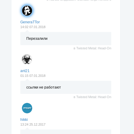
GeneraTTor
14:02 07.01.2018
Перезалили
в
Twisted Metal: Head-On
ant21
01:15 07.01.2018
ссылки не работают
в
Twisted Metal: Head-On
hikki
13:24 25.12.2017