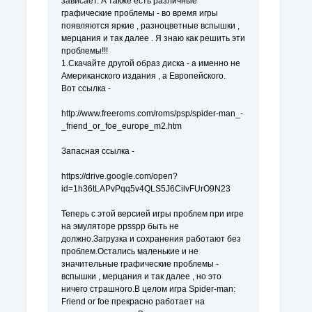
зависает. А также есть различные
графические проблемы - во время игры
появляются яркие , разноцветные вспышки ,
мерцания и так далее . Я знаю как решить эти
проблемы!!!
1.Скачайте другой образ диска - а именно не
Американского издания , а Европейского.
Вот ссылка -
http://www.freeroms.com/roms/psp/spider-man_-
_friend_or_foe_europe_m2.htm
Запасная ссылка -
https://drive.google.com/open?
id=1h36tLAPvPqq5v4QLS5J6CilvFUrO9N23
Теперь с этой версией игры проблем при игре
на эмуляторе ppsspp быть не
должно.Загрузка и сохранения работают без
проблем.Остались маленькие и не
значительные графические проблемы -
вспышки , мерцания и так далее , но это
ничего страшного.В целом игра Spider-man:
Friend or foe прекрасно работает на