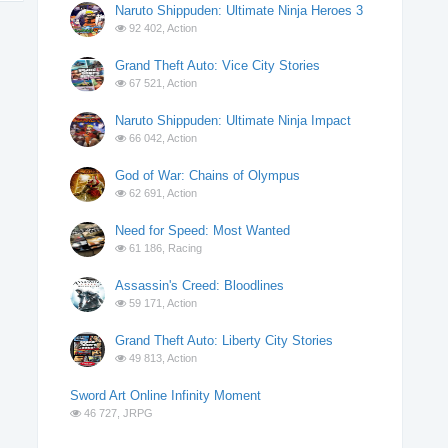
Naruto Shippuden: Ultimate Ninja Heroes 3
92 402,
Action
Grand Theft Auto: Vice City Stories
67 521,
Action
Naruto Shippuden: Ultimate Ninja Impact
66 042,
Action
God of War: Chains of Olympus
62 691,
Action
Need for Speed: Most Wanted
61 186,
Racing
Assassin's Creed: Bloodlines
59 171,
Action
Grand Theft Auto: Liberty City Stories
49 813,
Action
Sword Art Online Infinity Moment
46 727,
JRPG