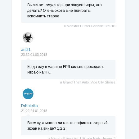
Вылетает эмулятор при запуске игры, что
делать? Очень охота в не поиграть,
вспомнить старое
в
Monster Hunter Portable 3rd HD
ant21
23:32 01.03.2018
Когда еду в машине FPS сильно проседает.
Играю на ПК.
в
Grand Theft Auto: Vice City Stories
DrKoteika
21:22 24.01.2018
Всем ку, а можно ли как-то пофиксить черный
экран на винде? 1.2.2
в
Naruto Shippuden: Ultimate Ninja Heroes 3