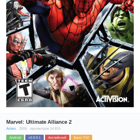
Marvel: Ultimate Alliance 2
Action
,
2009,
просмотров 14 819
Android
v0.9.9.1
Английский
Балл 7/10