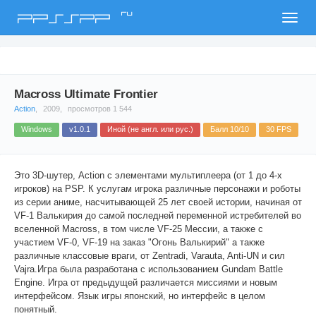
ru
PPSSPP
Macross Ultimate Frontier
Action
,
2009,
просмотров 1 544
Windows
v1.0.1
Иной (не англ. или рус.)
Балл 10/10
30 FPS
Это 3D-шутер, Action с элементами мультиплеера (от 1 до 4-х
игроков) на PSP. К услугам игрока различные персонажи и роботы
из серии аниме, насчитывающей 25 лет своей истории, начиная от
VF-1 Валькирия до самой последней переменной истребителей во
вселенной Macross, в том числе VF-25 Мессии, а также с
участием VF-0, VF-19 на заказ "Огонь Валькирий" а также
различные классовые враги, от Zentradi, Varauta, Anti-UN и сил
Vajra.Игра была разработана с использованием Gundam Battle
Engine. Игра от предыдущей различается миссиями и новым
интерфейсом. Язык игры японский, но интерфейс в целом
понятный.