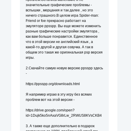
значительные графические проблемы -
вспышки , мерцания и так далее , но это
ничего страшного.В целом игра Spider-man:
Friend or foe прекрасно работает на
эмуляторе ppsspp. Вы еще можете изменить
разные графические настройки эмулятора ,
как вам больше понравится. Единственное
что в этой версии не английский язык , а
какой-то другой и другая озвучка. А так в
общем это такая же оригинальная psp версия
игры.
2.Скачайте самую новую версию ppsspp здесь
-
https://ppsspp.org/downloads.html
Я например играю в эту игру без всяких
проблем вот на этой версии -
https://drive.google.com/open?
id=1Dujk5ko5nAxaVG8rLw_2RWUS8KVsCKB4
3. А также еще дополнительно в подарок