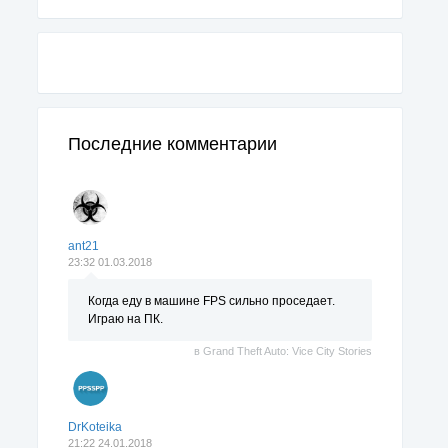
Последние комментарии
ant21
23:32 01.03.2018
Когда еду в машине FPS сильно проседает.
Играю на ПК.
в
Grand Theft Auto: Vice City Stories
DrKoteika
21:22 24.01.2018