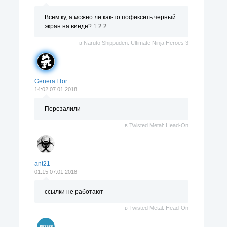
Всем ку, а можно ли как-то пофиксить черный
экран на винде? 1.2.2
в
Naruto Shippuden: Ultimate Ninja Heroes 3
GeneraTTor
14:02 07.01.2018
Перезалили
в
Twisted Metal: Head-On
ant21
01:15 07.01.2018
ссылки не работают
в
Twisted Metal: Head-On