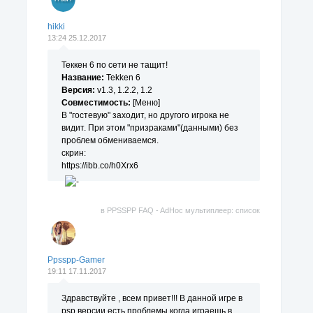
hikki
13:24 25.12.2017
Теккен 6 по сети не тащит!
Название:
Tekken 6
Версия:
v1.3, 1.2.2, 1.2
Совместимость:
[Меню]
В "гостевую" заходит, но другого игрока не
видит. При этом "призраками"(данными) без
проблем обмениваемся.
скрин:
https://ibb.co/h0Xrx6
в
PPSSPP FAQ - AdHoc мультиплеер: список
поддерживаемых игр.
Ppsspp-Gamer
19:11 17.11.2017
Здравствуйте , всем привет!!! В данной игре в
psp версии есть проблемы когда играешь в