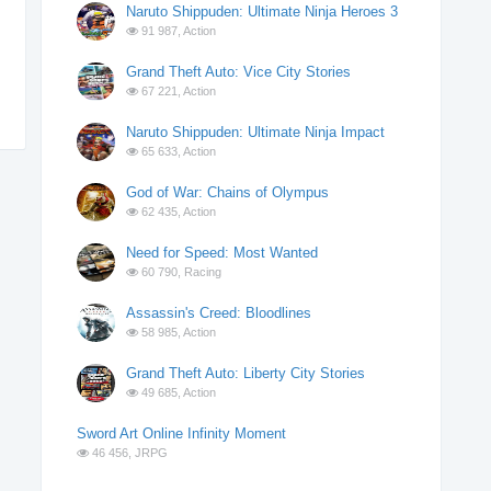
Naruto Shippuden: Ultimate Ninja Heroes 3
91 987,
Action
Grand Theft Auto: Vice City Stories
67 221,
Action
Naruto Shippuden: Ultimate Ninja Impact
65 633,
Action
God of War: Chains of Olympus
62 435,
Action
Need for Speed: Most Wanted
60 790,
Racing
Assassin's Creed: Bloodlines
58 985,
Action
Grand Theft Auto: Liberty City Stories
49 685,
Action
Sword Art Online Infinity Moment
46 456,
JRPG