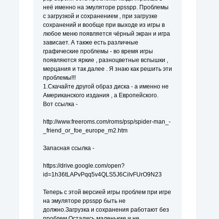
неё именно на эмуляторе ppsspp. Проблемы
с загрузкой и сохранением , при загрузке
сохранений и вообще при выходе из игры в
любое меню появляется чёрный экран и игра
зависает. А также есть различные
графические проблемы - во время игры
появляются яркие , разноцветные вспышки ,
мерцания и так далее . Я знаю как решить эти
проблемы!!!
1.Скачайте другой образ диска - а именно не
Американского издания , а Европейского.
Вот ссылка -
http://www.freeroms.com/roms/psp/spider-man_-
_friend_or_foe_europe_m2.htm
Запасная ссылка -
https://drive.google.com/open?
id=1h36tLAPvPqq5v4QLS5J6CilvFUrO9N23
Теперь с этой версией игры проблем при игре
на эмуляторе ppsspp быть не
должно.Загрузка и сохранения работают без
проблем.Остались маленькие и не