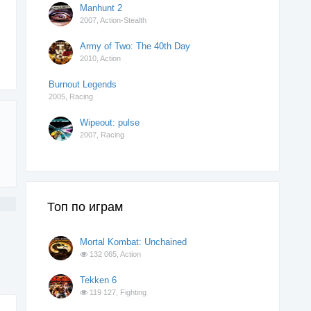
Manhunt 2
2007,
Action-Stealth
Army of Two: The 40th Day
2010,
Action
Burnout Legends
2005,
Racing
Wipeout: pulse
2007,
Racing
Топ по играм
Mortal Kombat: Unchained
132 065,
Action
Tekken 6
119 127,
Fighting