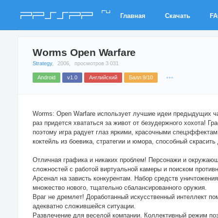
ru
PPSSPP
Главная
Скачать
F
Worms Open Warfare
Strategy
,
2006,
просмотров 3 031
Android
v1.0
Английский
Балл 9/10
Worms: Open Warfare использует лучшие идеи предыдущих ча
раз придется хвататься за живот от безудержного хохота! Гр
поэтому игра радует глаз яркими, красочными спецэффектам
коктейль из боевика, стратегии и юмора, способный скрасить 
Отличная графика и никаких проблем! Персонажи и окружающ
сложностей с работой виртуальной камеры и поиском противн
Арсенал на зависть конкурентам. Набор средств уничтожени
множество нового, тщательно сбалансированного оружия.
Враг не дремлет! Доработанный искусственный интеллект по
адекватно сложившейся ситуации.
Развлечение для веселой компании. Коллективный режим поз