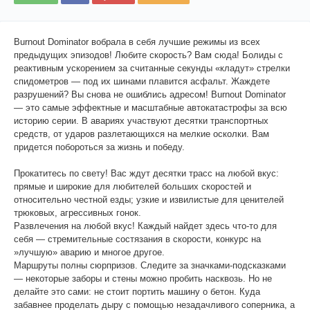
Burnout Dominator вобрала в себя лучшие режимы из всех
предыдущих эпизодов! Любите скорость? Вам сюда! Болиды с
реактивным ускорением за считанные секунды «кладут» стрелки
спидометров — под их шинами плавится асфальт. Жаждете
разрушений? Вы снова не ошиблись адресом! Burnout Dominator
— это самые эффектные и масштабные автокатастрофы за всю
историю серии. В авариях участвуют десятки транспортных
средств, от ударов разлетающихся на мелкие осколки. Вам
придется побороться за жизнь и победу.
Прокатитесь по свету! Вас ждут десятки трасс на любой вкус:
прямые и широкие для любителей больших скоростей и
относительно честной езды; узкие и извилистые для ценителей
трюковых, агрессивных гонок.
Развлечения на любой вкус! Каждый найдет здесь что-то для
себя — стремительные состязания в скорости, конкурс на
»лучшую» аварию и многое другое.
Маршруты полны сюрпризов. Следите за значками-подсказками
— некоторые заборы и стены можно пробить насквозь. Но не
делайте это сами: не стоит портить машину о бетон. Куда
забавнее проделать дыру с помощью незадачливого соперника, а