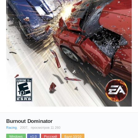
Burnout Dominator
Racing
,
2007,
просмотров 11 260
Windows
v1.0
Русский
Балл 10/10